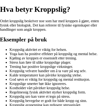
Hva betyr Kroppslig?
Ordet kroppslig beskriver noe som har med kroppen å gjøre, enten
fysisk eller biologisk. Det kan referere til fysiske egenskaper eller
handlinger som angår kroppen.
Eksempler på bruk
Kroppslig aktivitet er viktig for helsen.
Yoga kan ha positive effekter på kroppslig og mental helse.
Kjøling av kroppen er essensielt etter trening.
Stress kan føre til ulike kroppslige plager.
Trening har positive kroppslige virkninger.
Kroppslig velvære handler om å ta vare på seg selv.
Kalde temperaturer kan påvirke kroppslig ytelse.
God søvn er viktig for kroppslig og mental restitusjon.
Kroppslige smerter bør ikke ignoreres.
Kostholdet vårt påvirker kroppslig helse.
Regelmessig fysisk aktivitet styrker kroppslig form.
Kroppslig uro kan være et tegn på stress.
Kroppslig bevegelse er godt for både kropp og sinn.
Kroppslig avspenning kan redusere stressnivået.