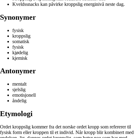
Kveldssnacks kan påvirke kroppslig energinivå neste dag.
Synonymer
fysisk
kroppslig
somatisk
fysisk
kjødelig
kjemisk
Antonymer
mentalt
sjelslig
emotisjonell
åndelig
Etymologi
Ordet kroppslig kommer fra det norske ordet kropp som refererer til
fysisk form eller kroppen til et individ. Når kropp blir kombinert med
endelsen -lig, dannes ordet kroppslig, som betyr noe som har med