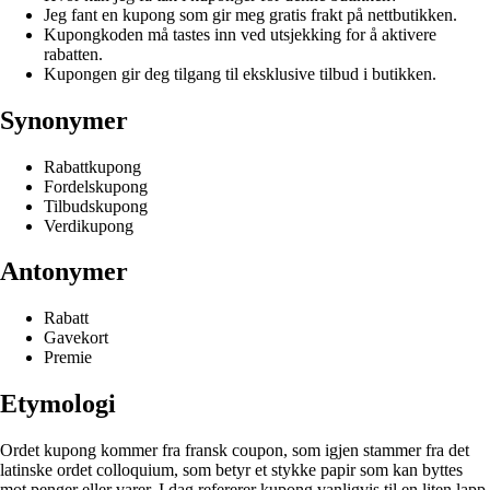
Jeg fant en kupong som gir meg gratis frakt på nettbutikken.
Kupongkoden må tastes inn ved utsjekking for å aktivere
rabatten.
Kupongen gir deg tilgang til eksklusive tilbud i butikken.
Synonymer
Rabattkupong
Fordelskupong
Tilbudskupong
Verdikupong
Antonymer
Rabatt
Gavekort
Premie
Etymologi
Ordet kupong kommer fra fransk coupon, som igjen stammer fra det
latinske ordet colloquium, som betyr et stykke papir som kan byttes
mot penger eller varer. I dag refererer kupong vanligvis til en liten lapp