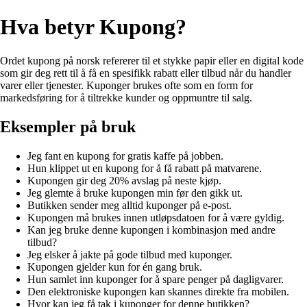
Hva betyr Kupong?
Ordet kupong på norsk refererer til et stykke papir eller en digital kode
som gir deg rett til å få en spesifikk rabatt eller tilbud når du handler
varer eller tjenester. Kuponger brukes ofte som en form for
markedsføring for å tiltrekke kunder og oppmuntre til salg.
Eksempler på bruk
Jeg fant en kupong for gratis kaffe på jobben.
Hun klippet ut en kupong for å få rabatt på matvarene.
Kupongen gir deg 20% avslag på neste kjøp.
Jeg glemte å bruke kupongen min før den gikk ut.
Butikken sender meg alltid kuponger på e-post.
Kupongen må brukes innen utløpsdatoen for å være gyldig.
Kan jeg bruke denne kupongen i kombinasjon med andre
tilbud?
Jeg elsker å jakte på gode tilbud med kuponger.
Kupongen gjelder kun for én gang bruk.
Hun samlet inn kuponger for å spare penger på dagligvarer.
Den elektroniske kupongen kan skannes direkte fra mobilen.
Hvor kan jeg få tak i kuponger for denne butikken?