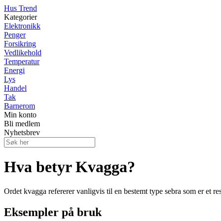
Hus Trend
Kategorier
Elektronikk
Penger
Forsikring
Vedlikehold
Temperatur
Energi
Lys
Handel
Tak
Barnerom
Min konto
Bli medlem
Nyhetsbrev
Hva betyr Kvagga?
Ordet kvagga refererer vanligvis til en bestemt type sebra som er et r
Eksempler på bruk