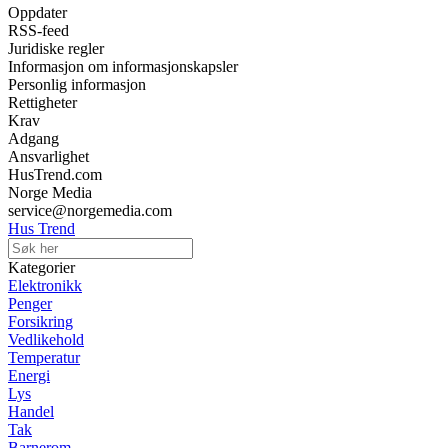
Oppdater
RSS-feed
Juridiske regler
Informasjon om informasjonskapsler
Personlig informasjon
Rettigheter
Krav
Adgang
Ansvarlighet
HusTrend.com
Norge Media
service@norgemedia.com
Hus Trend
Kategorier
Elektronikk
Penger
Forsikring
Vedlikehold
Temperatur
Energi
Lys
Handel
Tak
Barnerom