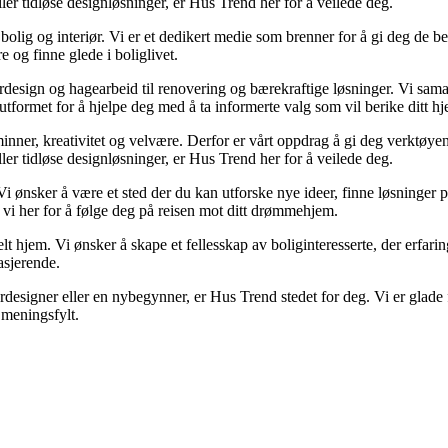
eller tidløse designløsninger, er Hus Trend her for å veilede deg.
olig og interiør. Vi er et dedikert medie som brenner for å gi deg de be
e og finne glede i boliglivet.
iørdesign og hagearbeid til renovering og bærekraftige løsninger. Vi sam
utformet for å hjelpe deg med å ta informerte valg som vil berike ditt hj
r minner, kreativitet og velvære. Derfor er vårt oppdrag å gi deg verktøy
eller tidløse designløsninger, er Hus Trend her for å veilede deg.
Vi ønsker å være et sted der du kan utforske nye ideer, finne løsninger på u
 vi her for å følge deg på reisen mot ditt drømmehjem.
lt hjem. Vi ønsker å skape et fellesskap av boliginteresserte, der erfarin
asjerende.
designer eller en nybegynner, er Hus Trend stedet for deg. Vi er glade f
meningsfylt.