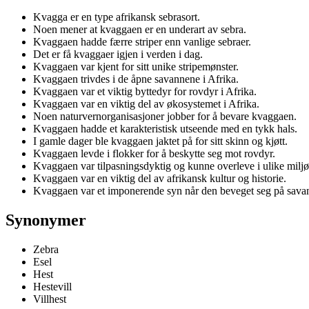
Kvagga er en type afrikansk sebrasort.
Noen mener at kvaggaen er en underart av sebra.
Kvaggaen hadde færre striper enn vanlige sebraer.
Det er få kvaggaer igjen i verden i dag.
Kvaggaen var kjent for sitt unike stripemønster.
Kvaggaen trivdes i de åpne savannene i Afrika.
Kvaggaen var et viktig byttedyr for rovdyr i Afrika.
Kvaggaen var en viktig del av økosystemet i Afrika.
Noen naturvernorganisasjoner jobber for å bevare kvaggaen.
Kvaggaen hadde et karakteristisk utseende med en tykk hals.
I gamle dager ble kvaggaen jaktet på for sitt skinn og kjøtt.
Kvaggaen levde i flokker for å beskytte seg mot rovdyr.
Kvaggaen var tilpasningsdyktig og kunne overleve i ulike miljø
Kvaggaen var en viktig del av afrikansk kultur og historie.
Kvaggaen var et imponerende syn når den beveget seg på sava
Synonymer
Zebra
Esel
Hest
Hestevill
Villhest