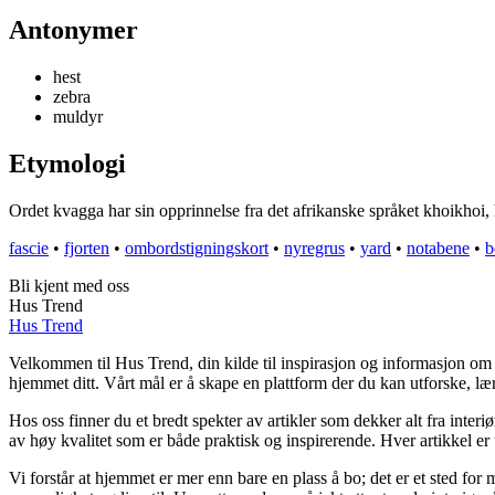
Antonymer
hest
zebra
muldyr
Etymologi
Ordet kvagga har sin opprinnelse fra det afrikanske språket khoikhoi, 
fascie
•
fjorten
•
ombordstigningskort
•
nyregrus
•
yard
•
notabene
•
b
Bli kjent med oss
Hus Trend
Hus Trend
Velkommen til Hus Trend, din kilde til inspirasjon og informasjon om b
hjemmet ditt. Vårt mål er å skape en plattform der du kan utforske, lær
Hos oss finner du et bredt spekter av artikler som dekker alt fra inter
av høy kvalitet som er både praktisk og inspirerende. Hver artikkel er 
Vi forstår at hjemmet er mer enn bare en plass å bo; det er et sted fo