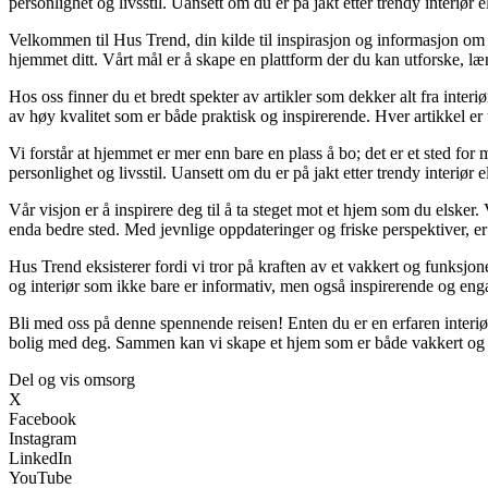
personlighet og livsstil. Uansett om du er på jakt etter trendy interiør 
Velkommen til Hus Trend, din kilde til inspirasjon og informasjon om b
hjemmet ditt. Vårt mål er å skape en plattform der du kan utforske, lær
Hos oss finner du et bredt spekter av artikler som dekker alt fra inter
av høy kvalitet som er både praktisk og inspirerende. Hver artikkel er 
Vi forstår at hjemmet er mer enn bare en plass å bo; det er et sted fo
personlighet og livsstil. Uansett om du er på jakt etter trendy interiør 
Vår visjon er å inspirere deg til å ta steget mot et hjem som du elsker. 
enda bedre sted. Med jevnlige oppdateringer og friske perspektiver, er
Hus Trend eksisterer fordi vi tror på kraften av et vakkert og funksjone
og interiør som ikke bare er informativ, men også inspirerende og eng
Bli med oss på denne spennende reisen! Enten du er en erfaren interiør
bolig med deg. Sammen kan vi skape et hjem som er både vakkert og 
Del og vis omsorg
X
Facebook
Instagram
LinkedIn
YouTube