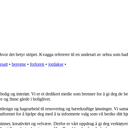
hvor det betyr stripet. Kvagga refererer til en underart av sebra som ha
esatt
•
beregne
•
forloren
•
jordakse
•
olig og interiør. Vi er et dedikert medie som brenner for å gi deg de be
e og finne glede i boliglivet.
iørdesign og hagearbeid til renovering og bærekraftige løsninger. Vi sam
utformet for å hjelpe deg med å ta informerte valg som vil berike ditt hj
r minner, kreativitet og velvære. Derfor er vårt oppdrag å gi deg verktøy