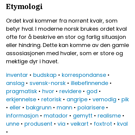
Etymologi
Ordet kval kommer fra norrønt kvalr, som
betyr hval. I moderne norsk brukes ordet kval
ofte for å beskrive en stor og farlig situasjon
eller hindring. Dette kan komme av den gamle
assosiasjonen med hvaler, som er store og
mektige dyr i havet.
inventar
•
budskap
•
korrespondanse
•
anslag
•
svensk-norsk
•
illebefinnende
•
pragmatisk
•
hvor
•
revidere
•
god
•
erkjennelse
•
retorisk
•
angripe
•
vemodig
•
pik
•
eller
•
bakgrunn
•
mann
•
polarisere
•
informasjon
•
matador
•
gemytt
•
realisme
•
unne
•
produsent
•
via
•
veikart
•
foxtrot
•
kval
•