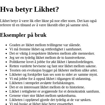
Hva betyr Likhet?
Likhet betyr å være lik eller likne på noe eller noen. Det kan også
referere til en tilstand av å være likestilt eller på samme nivå.
Eksempler på bruk
Graden av likhet mellom tvillingene var slående.
Vi må fremme likhet og rettferdighet i samfunnet.
Det er viktig å respektere likheten mellom alle mennesker.
Jeg ser en tydelig likhet mellom de to kunstverkene.
Politikerne lovet å jobbe for økt likhet i lønnsfordelingen.
Retten vurderte bevisene og fant stor likhet mellom sakene.
Teorien om evolusjon bygger på likheter mellom ulike arter.
Likheter og forskjeller kan ses som to sider av samme mynt.
Vi må jobbe for å oppnå likhet i tilgangen til utdanning.
Likheten i stempelet avslørte forfalskningen.
Det er en interessant likhet mellom de to historiene.
Likhet i rettigheter er avgjørende for et demokratisk samfunn.
Genene viser stor likhet mellom søskenbarna.
Likheten i oppførsel gjorde det tydelig at de var søsken.
Vi må huske at likhet ikke betyr ensartethet.