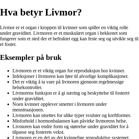
Hva betyr Livmor?
Livmor er et organ i kroppen til kvinner som spiller en viktig rolle
under graviditet. Livmoren er et muskulært organ i bekkenet som
fungerer som et sted der et befruktet egg kan feste seg og utvikle seg til
et foster.
Eksempler på bruk
Livmoren er et viktig organ for reproduksjon hos kvinner.
Infeksjoner i livmoren kan føre til alvorlige komplikasjoner.
Det er viktig å ta vare på livmoren gjennom regelmessige
helsekontroller.
Livmorens funksjon er å gi næring og beskyttelse til fosteret
under graviditet.
Noen kvinner opplever smerter i livmoren under
menstruasjonen.
Livmoren kan utsettes for ulike typer svulster og kreftformer.
Misforhold i hormonbalansen kan påvirke livmorens helse.
Livmoren kan endre form og størrelse under graviditet for å
tilpasse seg fosterets vekst.
Livmoren er en del av det kvinnelige reproduktive systemet.