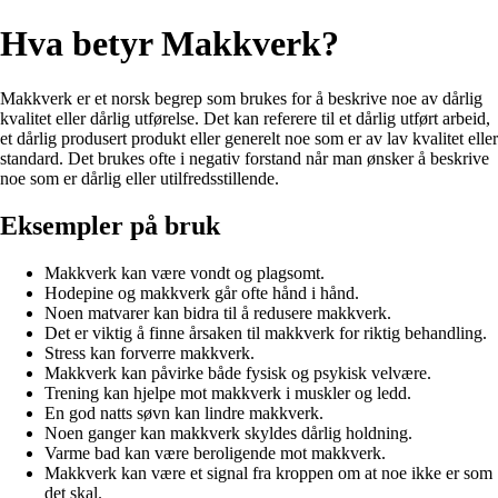
Hva betyr Makkverk?
Makkverk er et norsk begrep som brukes for å beskrive noe av dårlig
kvalitet eller dårlig utførelse. Det kan referere til et dårlig utført arbeid,
et dårlig produsert produkt eller generelt noe som er av lav kvalitet eller
standard. Det brukes ofte i negativ forstand når man ønsker å beskrive
noe som er dårlig eller utilfredsstillende.
Eksempler på bruk
Makkverk kan være vondt og plagsomt.
Hodepine og makkverk går ofte hånd i hånd.
Noen matvarer kan bidra til å redusere makkverk.
Det er viktig å finne årsaken til makkverk for riktig behandling.
Stress kan forverre makkverk.
Makkverk kan påvirke både fysisk og psykisk velvære.
Trening kan hjelpe mot makkverk i muskler og ledd.
En god natts søvn kan lindre makkverk.
Noen ganger kan makkverk skyldes dårlig holdning.
Varme bad kan være beroligende mot makkverk.
Makkverk kan være et signal fra kroppen om at noe ikke er som
det skal.