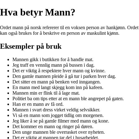
Hva betyr Mann?
Ordet mann på norsk refererer til en voksen person av hankjønn. Ordet
kan også brukes for å beskrive en person av maskulint kjønn.
Eksempler på bruk
Mannen gikk i butikken for å handle mat.
Jeg traff en vennlig mann på bussen i dag.
Det er viktig å respektere hver mann og kvinne.
Den gamle mannen pleide å gå tur i parken hver dag.
Det sitter en mann på benken ved inngangen.
En mann med langt skjegg kom inn på kafeen.
Mannen min er flink til å lage mat.
Politiet ba om tips etter at en mann ble angrepet på gaten.
Han er en mann av få ord.
Mannen i svart dress virket veldig selvsikker.
Vi så en mann som jogget tidlig om morgenen.
Jeg liker å se på gamle filmer med mann og kone.
Det kommer en mann og ringer på døren.
Den unge mannen ble overrasket over nyheten.
Det er viktig at mannen tar del i husarbeidet.