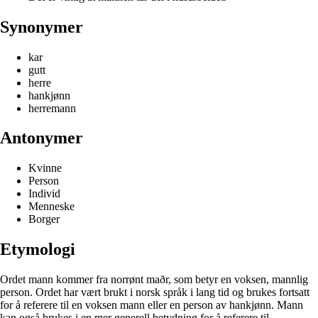
Synonymer
kar
gutt
herre
hankjønn
herremann
Antonymer
Kvinne
Person
Individ
Menneske
Borger
Etymologi
Ordet mann kommer fra norrønt maðr, som betyr en voksen, mannlig
person. Ordet har vært brukt i norsk språk i lang tid og brukes fortsatt
for å referere til en voksen mann eller en person av hankjønn. Mann
kan også brukes i en mer generell betydning for å referere til