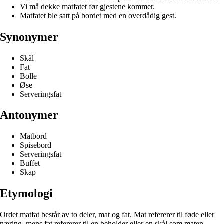
Vi må dekke matfatet før gjestene kommer.
Matfatet ble satt på bordet med en overdådig gest.
Synonymer
Skål
Fat
Bolle
Øse
Serveringsfat
Antonymer
Matbord
Spisebord
Serveringsfat
Buffet
Skap
Etymologi
Ordet matfat består av to deler, mat og fat. Mat refererer til føde eller
næring, mens fat refererer til en beholder eller en skål som maten