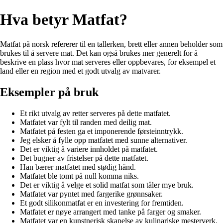
Hva betyr Matfat?
Matfat på norsk refererer til en tallerken, brett eller annen beholder som
brukes til å servere mat. Det kan også brukes mer generelt for å
beskrive en plass hvor mat serveres eller oppbevares, for eksempel et
land eller en region med et godt utvalg av matvarer.
Eksempler på bruk
Et rikt utvalg av retter serveres på dette matfatet.
Matfatet var fylt til randen med deilig mat.
Matfatet på festen ga et imponerende førsteinntrykk.
Jeg elsker å fylle opp matfatet med sunne alternativer.
Det er viktig å variere innholdet på matfatet.
Det bugner av fristelser på dette matfatet.
Han bærer matfatet med stødig hånd.
Matfatet ble tomt på null komma niks.
Det er viktig å velge et solid matfat som tåler mye bruk.
Matfatet var pyntet med fargerike grønnsaker.
Et godt silikonmatfat er en investering for fremtiden.
Matfatet er nøye arrangert med tanke på farger og smaker.
Matfatet var en kunstnerisk skapelse av kulinariske mesterverk.