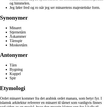
og himmelen.
Jeg føler fred og ro når jeg ser minaretens majestetiske form.
Synonymer
Minaret
Stjernetårn
Åskammer
Tårnspir
Moskeetårn
Antonymer
Tårn
Bygning
Kuppel
Spir
Etymologi
Ordet minaret kommer fra det arabisk ordet manara, som betyr fyr. I
islamsk arkitektur refererer en minaret til tårnet som vanligvis finnes
ved siden av en moské, hvor den muezin klatrer opp for å kalle til