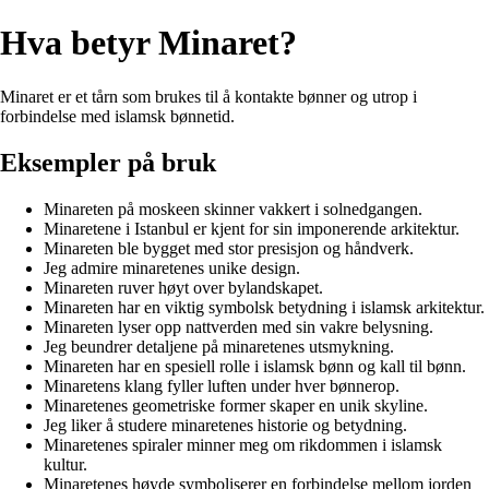
Hva betyr Minaret?
Minaret er et tårn som brukes til å kontakte bønner og utrop i
forbindelse med islamsk bønnetid.
Eksempler på bruk
Minareten på moskeen skinner vakkert i solnedgangen.
Minaretene i Istanbul er kjent for sin imponerende arkitektur.
Minareten ble bygget med stor presisjon og håndverk.
Jeg admire minaretenes unike design.
Minareten ruver høyt over bylandskapet.
Minareten har en viktig symbolsk betydning i islamsk arkitektur.
Minareten lyser opp nattverden med sin vakre belysning.
Jeg beundrer detaljene på minaretenes utsmykning.
Minareten har en spesiell rolle i islamsk bønn og kall til bønn.
Minaretens klang fyller luften under hver bønnerop.
Minaretenes geometriske former skaper en unik skyline.
Jeg liker å studere minaretenes historie og betydning.
Minaretenes spiraler minner meg om rikdommen i islamsk
kultur.
Minaretenes høyde symboliserer en forbindelse mellom jorden