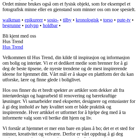
Ordet minne brukes også om et fysisk objekt, som for eksempel et
fotografisk minne eller en gjenstand som minner oss om noe spesielt.
walkman
•
epikureer
•
sosio-
•
tilby
•
kronologisk
•
torso
•
pute-tv
•
begrunne
•
polypp
•
holdbar
•
Bli kjent med oss
Hus Trend
Hus Trend
Velkommen til Hus Trend, din kilde til inspirasjon og informasjon
om bolig og interiør. Vi er et dedikert medie som brenner for å gi
deg de beste tipsene, de nyeste trendene og de mest inspirerende
ideene for hjemmet ditt. Vårt mål er å skape en plattform der du kan
utforske, lære og finne glede i boliglivet.
Hos oss finner du et bredt spekter av artikler som dekker alt fra
interiørdesign og hagearbeid til renovering og bærekraftige
løsninger. Vi samarbeider med eksperter, designere og entusiaster for
å gi deg innhold av høy kvalitet som er både praktisk og
inspirerende. Hver artikkel er utformet for å hjelpe deg med å ta
informerte valg som vil berike ditt hjem og liv.
Vi forstår at hjemmet er mer enn bare en plass å bo; det er et sted for
minner, kreativitet og velvære. Derfor er vårt oppdrag å gi deg