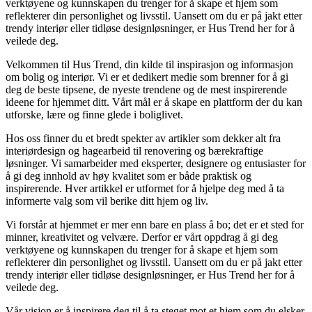
verktøyene og kunnskapen du trenger for å skape et hjem som
reflekterer din personlighet og livsstil. Uansett om du er på jakt etter
trendy interiør eller tidløse designløsninger, er Hus Trend her for å
veilede deg.
Velkommen til Hus Trend, din kilde til inspirasjon og informasjon
om bolig og interiør. Vi er et dedikert medie som brenner for å gi
deg de beste tipsene, de nyeste trendene og de mest inspirerende
ideene for hjemmet ditt. Vårt mål er å skape en plattform der du kan
utforske, lære og finne glede i boliglivet.
Hos oss finner du et bredt spekter av artikler som dekker alt fra
interiørdesign og hagearbeid til renovering og bærekraftige
løsninger. Vi samarbeider med eksperter, designere og entusiaster for
å gi deg innhold av høy kvalitet som er både praktisk og
inspirerende. Hver artikkel er utformet for å hjelpe deg med å ta
informerte valg som vil berike ditt hjem og liv.
Vi forstår at hjemmet er mer enn bare en plass å bo; det er et sted for
minner, kreativitet og velvære. Derfor er vårt oppdrag å gi deg
verktøyene og kunnskapen du trenger for å skape et hjem som
reflekterer din personlighet og livsstil. Uansett om du er på jakt etter
trendy interiør eller tidløse designløsninger, er Hus Trend her for å
veilede deg.
Vår visjon er å inspirere deg til å ta steget mot et hjem som du elsker.