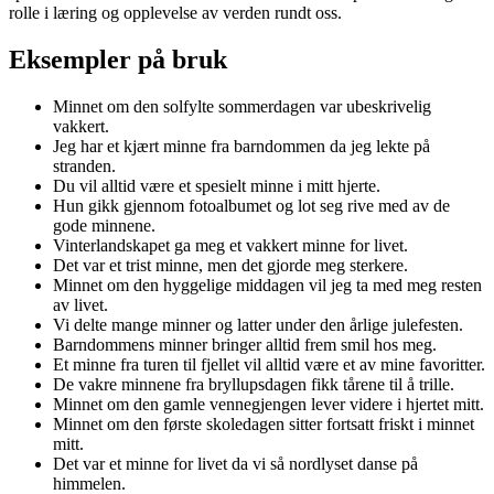
rolle i læring og opplevelse av verden rundt oss.
Eksempler på bruk
Minnet om den solfylte sommerdagen var ubeskrivelig
vakkert.
Jeg har et kjært minne fra barndommen da jeg lekte på
stranden.
Du vil alltid være et spesielt minne i mitt hjerte.
Hun gikk gjennom fotoalbumet og lot seg rive med av de
gode minnene.
Vinterlandskapet ga meg et vakkert minne for livet.
Det var et trist minne, men det gjorde meg sterkere.
Minnet om den hyggelige middagen vil jeg ta med meg resten
av livet.
Vi delte mange minner og latter under den årlige julefesten.
Barndommens minner bringer alltid frem smil hos meg.
Et minne fra turen til fjellet vil alltid være et av mine favoritter.
De vakre minnene fra bryllupsdagen fikk tårene til å trille.
Minnet om den gamle vennegjengen lever videre i hjertet mitt.
Minnet om den første skoledagen sitter fortsatt friskt i minnet
mitt.
Det var et minne for livet da vi så nordlyset danse på
himmelen.