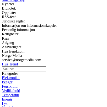
Nyheter
Bibliotek
Oppdater
RSS-feed
Juridiske regler
Informasjon om informasjonskapsler
Personlig informasjon
Rettigheter
Krav
Adgang
Ansvarlighet
HusTrend.com
Norge Media
service@norgemedia.com
Hus Trend
Kategorier
Elektronikk
Penger
Forsikring
Vedlikehold
Temperatur
Energi
Lys