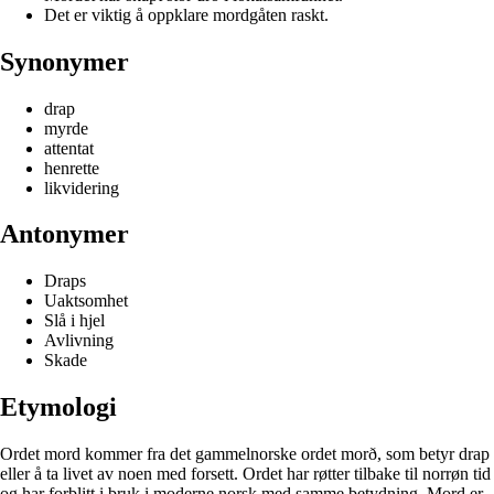
Det er viktig å oppklare mordgåten raskt.
Synonymer
drap
myrde
attentat
henrette
likvidering
Antonymer
Draps
Uaktsomhet
Slå i hjel
Avlivning
Skade
Etymologi
Ordet mord kommer fra det gammelnorske ordet morð, som betyr drap
eller å ta livet av noen med forsett. Ordet har røtter tilbake til norrøn tid
og har forblitt i bruk i moderne norsk med samme betydning. Mord er