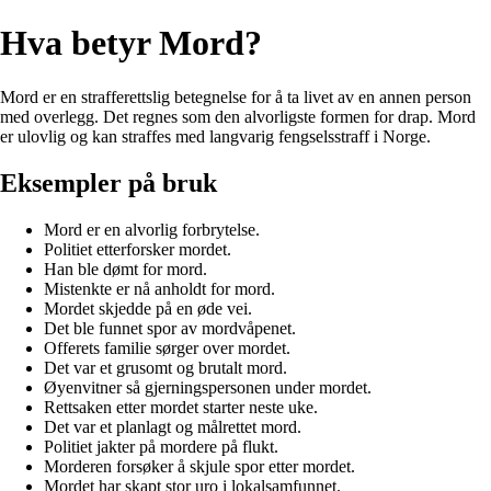
Hva betyr Mord?
Mord er en strafferettslig betegnelse for å ta livet av en annen person
med overlegg. Det regnes som den alvorligste formen for drap. Mord
er ulovlig og kan straffes med langvarig fengselsstraff i Norge.
Eksempler på bruk
Mord er en alvorlig forbrytelse.
Politiet etterforsker mordet.
Han ble dømt for mord.
Mistenkte er nå anholdt for mord.
Mordet skjedde på en øde vei.
Det ble funnet spor av mordvåpenet.
Offerets familie sørger over mordet.
Det var et grusomt og brutalt mord.
Øyenvitner så gjerningspersonen under mordet.
Rettsaken etter mordet starter neste uke.
Det var et planlagt og målrettet mord.
Politiet jakter på mordere på flukt.
Morderen forsøker å skjule spor etter mordet.
Mordet har skapt stor uro i lokalsamfunnet.