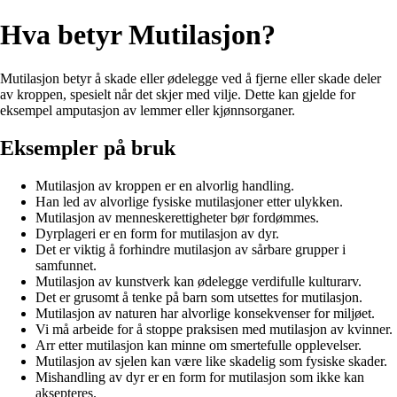
Hva betyr Mutilasjon?
Mutilasjon betyr å skade eller ødelegge ved å fjerne eller skade deler
av kroppen, spesielt når det skjer med vilje. Dette kan gjelde for
eksempel amputasjon av lemmer eller kjønnsorganer.
Eksempler på bruk
Mutilasjon av kroppen er en alvorlig handling.
Han led av alvorlige fysiske mutilasjoner etter ulykken.
Mutilasjon av menneskerettigheter bør fordømmes.
Dyrplageri er en form for mutilasjon av dyr.
Det er viktig å forhindre mutilasjon av sårbare grupper i
samfunnet.
Mutilasjon av kunstverk kan ødelegge verdifulle kulturarv.
Det er grusomt å tenke på barn som utsettes for mutilasjon.
Mutilasjon av naturen har alvorlige konsekvenser for miljøet.
Vi må arbeide for å stoppe praksisen med mutilasjon av kvinner.
Arr etter mutilasjon kan minne om smertefulle opplevelser.
Mutilasjon av sjelen kan være like skadelig som fysiske skader.
Mishandling av dyr er en form for mutilasjon som ikke kan
aksepteres.