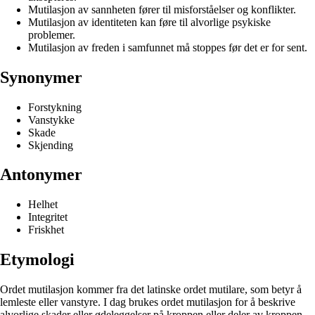
Mutilasjon av sannheten fører til misforståelser og konflikter.
Mutilasjon av identiteten kan føre til alvorlige psykiske
problemer.
Mutilasjon av freden i samfunnet må stoppes før det er for sent.
Synonymer
Forstykning
Vanstykke
Skade
Skjending
Antonymer
Helhet
Integritet
Friskhet
Etymologi
Ordet mutilasjon kommer fra det latinske ordet mutilare, som betyr å
lemleste eller vanstyre. I dag brukes ordet mutilasjon for å beskrive
alvorlige skader eller ødeleggelser på kroppen eller deler av kroppen,