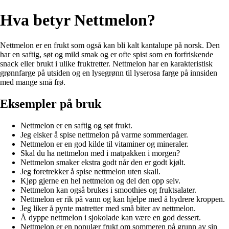
Hva betyr Nettmelon?
Nettmelon er en frukt som også kan bli kalt kantalupe på norsk. Den
har en saftig, søt og mild smak og er ofte spist som en forfriskende
snack eller brukt i ulike fruktretter. Nettmelon har en karakteristisk
grønnfarge på utsiden og en lysegrønn til lyserosa farge på innsiden
med mange små frø.
Eksempler på bruk
Nettmelon er en saftig og søt frukt.
Jeg elsker å spise nettmelon på varme sommerdager.
Nettmelon er en god kilde til vitaminer og mineraler.
Skal du ha nettmelon med i matpakken i morgen?
Nettmelon smaker ekstra godt når den er godt kjølt.
Jeg foretrekker å spise nettmelon uten skall.
Kjøp gjerne en hel nettmelon og del den opp selv.
Nettmelon kan også brukes i smoothies og fruktsalater.
Nettmelon er rik på vann og kan hjelpe med å hydrere kroppen.
Jeg liker å pynte matretter med små biter av nettmelon.
Å dyppe nettmelon i sjokolade kan være en god dessert.
Nettmelon er en populær frukt om sommeren på grunn av sin