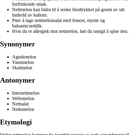
forfriskende smak.
Nettmelon kan bidra til å senke blodtrykket på grunn av sitt
innhold av kalium.
Prøv å lage nettmelonsalat med fetaost, mynte og
balsamicoeddik.
Hvis du er allergisk mot nettmelon, bør du unngå å spise den.
Synonymer
Agurkmelon
Vannmelon
Skalmelon
Antonymer
Internettmelon
Websmelon
Nettsalat
Nettomelon
Etymologi
Ordet nettmelon kommer fra kombinasjonen av nett som refererer til