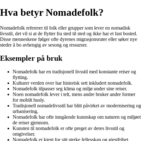
Hva betyr Nomadefolk?
Nomadefolk refererer til folk eller grupper som lever en nomadisk
livsstil, det vil si at de flytter fra sted til sted og ikke har et fast bosted.
Disse menneskene følger ofte dyrenes migrasjonsruter eller søker nye
steder å bo avhengig av sesong og ressurser.
Eksempler på bruk
Nomadefolk har en tradisjonell livsstil med konstante reiser og
flytting.
Kulturer verden over har historisk sett inkludert nomadefolk.
Nomadefolk tilpasser seg klima og miljø under sine reiser.
Noen nomadefolk lever i telt, mens andre bruker andre former
for mobilt husly.
Tradisjonell nomadelivsstil har blitt påvirket av modernisering og
urbanisering.
Nomadefolk har ofte inngående kunnskap om naturen og miljøet
de reiser gjennom.
Kunsten til nomadefolk er ofte preget av deres livsstil og
omgivelser.
Nomadefolk er kjent for sitt sterke fellesskap og gjestfrihet.