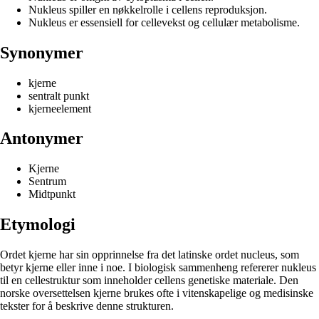
Nukleus spiller en nøkkelrolle i cellens reproduksjon.
Nukleus er essensiell for cellevekst og cellulær metabolisme.
Synonymer
kjerne
sentralt punkt
kjerneelement
Antonymer
Kjerne
Sentrum
Midtpunkt
Etymologi
Ordet kjerne har sin opprinnelse fra det latinske ordet nucleus, som
betyr kjerne eller inne i noe. I biologisk sammenheng refererer nukleus
til en cellestruktur som inneholder cellens genetiske materiale. Den
norske oversettelsen kjerne brukes ofte i vitenskapelige og medisinske
tekster for å beskrive denne strukturen.