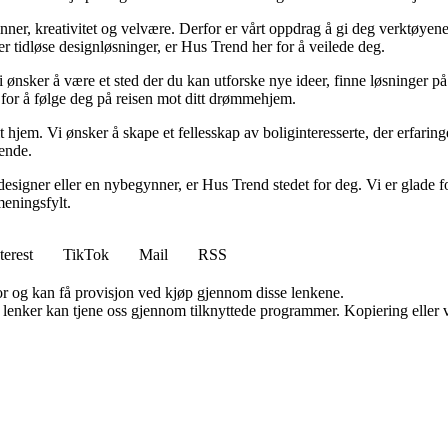
minner, kreativitet og velvære. Derfor er vårt oppdrag å gi deg verktøye
ller tidløse designløsninger, er Hus Trend her for å veilede deg.
i ønsker å være et sted der du kan utforske nye ideer, finne løsninger på u
r for å følge deg på reisen mot ditt drømmehjem.
t hjem. Vi ønsker å skape et fellesskap av boliginteresserte, der erfaring
rende.
esigner eller en nybegynner, er Hus Trend stedet for deg. Vi er glade fo
eningsfylt.
terest
TikTok
Mail
RSS
for og kan få provisjon ved kjøp gjennom disse lenkene.
n lenker kan tjene oss gjennom tilknyttede programmer. Kopiering eller v