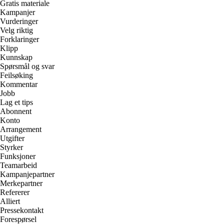
Gratis materiale
Kampanjer
Vurderinger
Velg riktig
Forklaringer
Klipp
Kunnskap
Spørsmål og svar
Feilsøking
Kommentar
Jobb
Lag et tips
Abonnent
Konto
Arrangement
Utgifter
Styrker
Funksjoner
Teamarbeid
Kampanjepartner
Merkepartner
Refererer
Alliert
Pressekontakt
Forespørsel