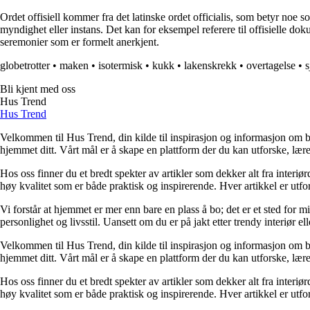
Ordet offisiell kommer fra det latinske ordet officialis, som betyr noe 
myndighet eller instans. Det kan for eksempel referere til offisielle dok
seremonier som er formelt anerkjent.
globetrotter
•
maken
•
isotermisk
•
kukk
•
lakenskrekk
•
overtagelse
•
s
Bli kjent med oss
Hus Trend
Hus Trend
Velkommen til Hus Trend, din kilde til inspirasjon og informasjon om bo
hjemmet ditt. Vårt mål er å skape en plattform der du kan utforske, lære 
Hos oss finner du et bredt spekter av artikler som dekker alt fra interi
høy kvalitet som er både praktisk og inspirerende. Hver artikkel er utfo
Vi forstår at hjemmet er mer enn bare en plass å bo; det er et sted for 
personlighet og livsstil. Uansett om du er på jakt etter trendy interiør e
Velkommen til Hus Trend, din kilde til inspirasjon og informasjon om bo
hjemmet ditt. Vårt mål er å skape en plattform der du kan utforske, lære 
Hos oss finner du et bredt spekter av artikler som dekker alt fra interi
høy kvalitet som er både praktisk og inspirerende. Hver artikkel er utfo