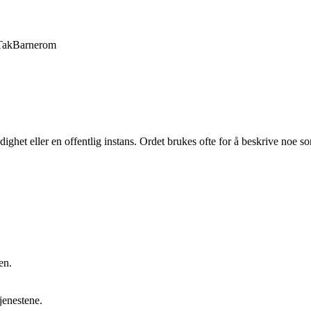
Tak
Barnerom
ighet eller en offentlig instans. Ordet brukes ofte for å beskrive noe som
en.
jenestene.