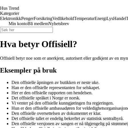
Hus Trend
Kategorier
Elektronikk
Penger
Forsikring
Vedlikehold
Temperatur
Energi
Lys
Handel
Min konto
Bli medlem
Nyhetsbrev
Hva betyr Offisiell?
Offisiell betyr noe som er anerkjent, autorisert eller godkjent av en mynd
Eksempler på bruk
Den offisielle åpningen av butikken er neste uke.
Han er den offisielle representanten for selskapet.
Her er den offisielle rapporten om hendelsen.
Det offisielle språket i Norge er norsk.
Vi venter på den offisielle kunngjøringen fra regjeringen.
Hun er den offisielle ambassadøren for veldedighetsorganisasjon
Den offisielle oversettelsen av dokumentet er klar.
Det offisielle tallet er endelig bekreftet av statistisk sentralbyrå.
Den offisielle versjonen av sangen er nå tilgjengelig på strømmet