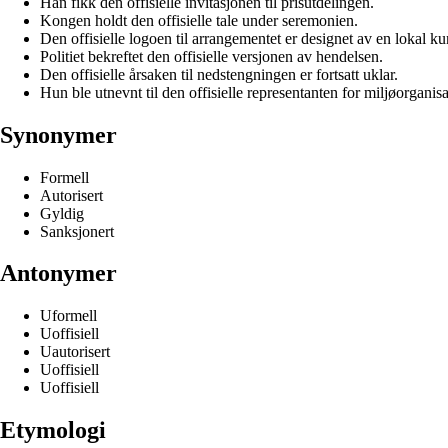
Han fikk den offisielle invitasjonen til prisutdelingen.
Kongen holdt den offisielle tale under seremonien.
Den offisielle logoen til arrangementet er designet av en lokal ku
Politiet bekreftet den offisielle versjonen av hendelsen.
Den offisielle årsaken til nedstengningen er fortsatt uklar.
Hun ble utnevnt til den offisielle representanten for miljøorganis
Synonymer
Formell
Autorisert
Gyldig
Sanksjonert
Antonymer
Uformell
Uoffisiell
Uautorisert
Uoffisiell
Uoffisiell
Etymologi