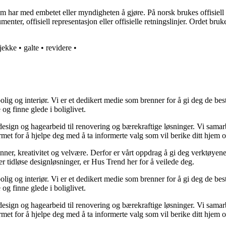
som har med embetet eller myndigheten å gjøre. På norsk brukes offisiell
umenter, offisiell representasjon eller offisielle retningslinjer. Ordet 
jekke
•
galte
•
revidere
•
lig og interiør. Vi er et dedikert medie som brenner for å gi deg de bes
og finne glede i boliglivet.
ørdesign og hagearbeid til renovering og bærekraftige løsninger. Vi sama
rmet for å hjelpe deg med å ta informerte valg som vil berike ditt hjem o
minner, kreativitet og velvære. Derfor er vårt oppdrag å gi deg verktøye
ller tidløse designløsninger, er Hus Trend her for å veilede deg.
lig og interiør. Vi er et dedikert medie som brenner for å gi deg de bes
og finne glede i boliglivet.
ørdesign og hagearbeid til renovering og bærekraftige løsninger. Vi sama
rmet for å hjelpe deg med å ta informerte valg som vil berike ditt hjem o