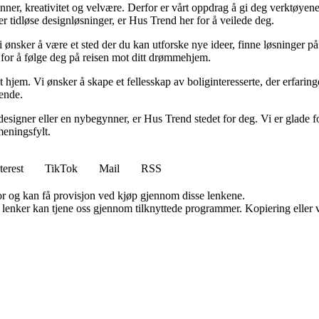
minner, kreativitet og velvære. Derfor er vårt oppdrag å gi deg verktøye
ller tidløse designløsninger, er Hus Trend her for å veilede deg.
i ønsker å være et sted der du kan utforske nye ideer, finne løsninger på u
r for å følge deg på reisen mot ditt drømmehjem.
t hjem. Vi ønsker å skape et fellesskap av boliginteresserte, der erfaring
rende.
esigner eller en nybegynner, er Hus Trend stedet for deg. Vi er glade fo
eningsfylt.
terest
TikTok
Mail
RSS
for og kan få provisjon ved kjøp gjennom disse lenkene.
n lenker kan tjene oss gjennom tilknyttede programmer. Kopiering eller v