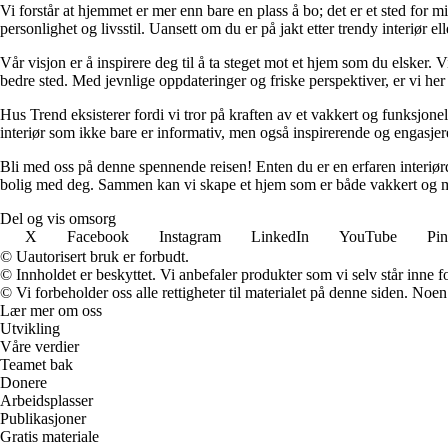
Vi forstår at hjemmet er mer enn bare en plass å bo; det er et sted for 
personlighet og livsstil. Uansett om du er på jakt etter trendy interiør e
Vår visjon er å inspirere deg til å ta steget mot et hjem som du elsker. V
bedre sted. Med jevnlige oppdateringer og friske perspektiver, er vi he
Hus Trend eksisterer fordi vi tror på kraften av et vakkert og funksjonel
interiør som ikke bare er informativ, men også inspirerende og engasje
Bli med oss på denne spennende reisen! Enten du er en erfaren interiørd
bolig med deg. Sammen kan vi skape et hjem som er både vakkert og m
Del og vis omsorg
X
Facebook
Instagram
LinkedIn
YouTube
Pin
© Uautorisert bruk er forbudt.
© Innholdet er beskyttet. Vi anbefaler produkter som vi selv står inne 
© Vi forbeholder oss alle rettigheter til materialet på denne siden. Noe
Lær mer om oss
Utvikling
Våre verdier
Teamet bak
Donere
Arbeidsplasser
Publikasjoner
Gratis materiale