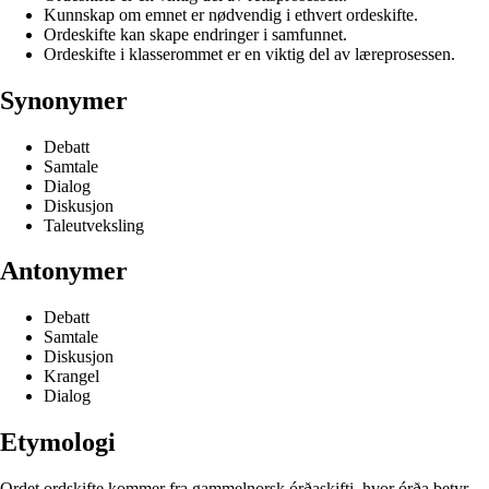
Kunnskap om emnet er nødvendig i ethvert ordeskifte.
Ordeskifte kan skape endringer i samfunnet.
Ordeskifte i klasserommet er en viktig del av læreprosessen.
Synonymer
Debatt
Samtale
Dialog
Diskusjon
Taleutveksling
Antonymer
Debatt
Samtale
Diskusjon
Krangel
Dialog
Etymologi
Ordet ordskifte kommer fra gammelnorsk órðaskifti, hvor órða betyr