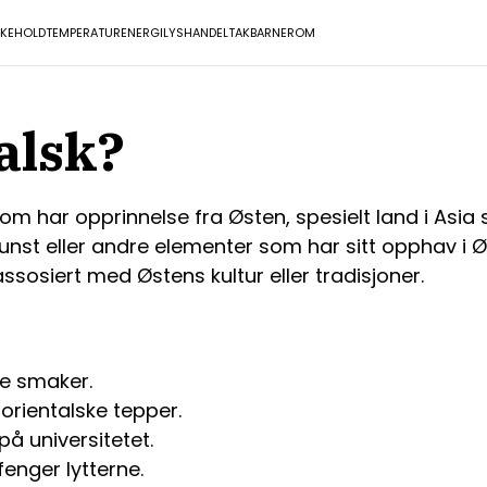
IKEHOLD
TEMPERATUR
ENERGI
LYS
HANDEL
TAK
BARNEROM
alsk?
 som har opprinnelse fra Østen, spesielt land i Asia
t, kunst eller andre elementer som har sitt opphav i
 assosiert med Østens kultur eller tradisjoner.
de smaker.
orientalske tepper.
på universitetet.
enger lytterne.