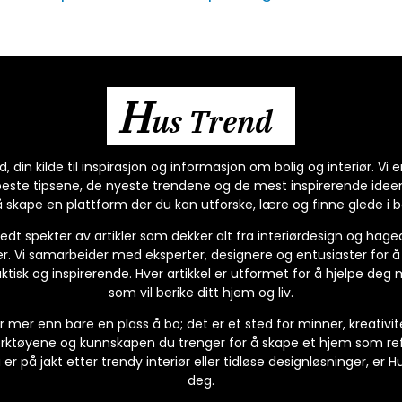
H
us Trend
 din kilde til inspirasjon og informasjon om bolig og interiør. Vi
beste tipsene, de nyeste trendene og de mest inspirerende idee
 skape en plattform der du kan utforske, lære og finne glede i bo
edt spekter av artikler som dekker alt fra interiørdesign og hage
r. Vi samarbeider med eksperter, designere og entusiaster for å
ktisk og inspirerende. Hver artikkel er utformet for å hjelpe deg
som vil berike ditt hjem og liv.
r mer enn bare en plass å bo; det er et sted for minner, kreativit
erktøyene og kunnskapen du trenger for å skape et hjem som refl
 er på jakt etter trendy interiør eller tidløse designløsninger, er 
deg.