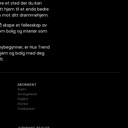
ære et sted der du kan
itt hjem til et enda bedre
isen mot ditt drømmehjem.
 å skape et fellesskap av
 om bolig og interiør som
.
 nybegynner, er Hus Trend
r hjem og bolig med deg.
t.
ABONNENT
Konto
Arrangement
Utgifter
Styrker
Funksjoner
JURIDISKE REGLER