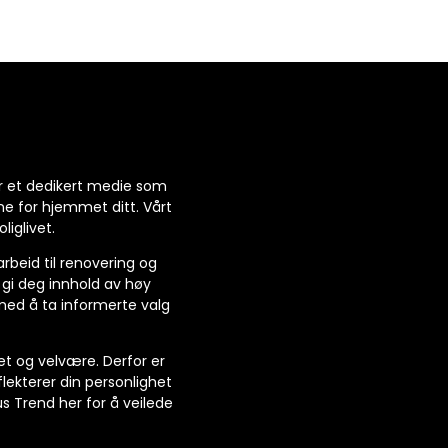
 er et dedikert medie som
ne for hjemmet ditt. Vårt
liglivet.
arbeid til renovering og
 gi deg innhold av høy
 med å ta informerte valg
et og velvære. Derfor er
ekterer din personlighet
Hus Trend her for å veilede