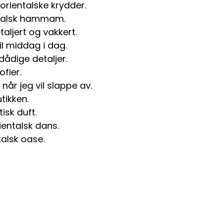
orientalske krydder.
ntalsk hammam.
aljert og vakkert.
til middag i dag.
rdådige detaljer.
ofier.
 når jeg vil slappe av.
tikken.
isk duft.
rientalsk dans.
talsk oase.