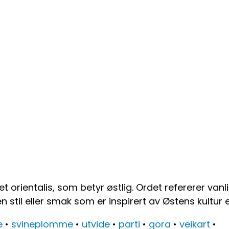
t orientalis, som betyr østlig. Ordet refererer vanl
n stil eller smak som er inspirert av Østens kultur el
e
•
svineplomme
•
utvide
•
parti
•
gora
•
veikart
•