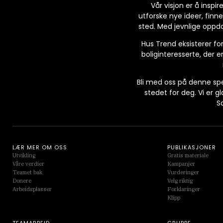
Vår visjon er å inspi
utforske nye ideer, finne
sted. Med jevnlige oppda
Hus Trend eksisterer for
boliginteresserte, der e
Bli med oss på denne spe
stedet for deg. Vi er g
S
LÆR MER OM OSS
PUBLIKASJONER
Utvikling
Gratis materiale
Våre verdier
Kampanjer
Teamet bak
Vurderinger
Donere
Velg riktig
Arbeidsplasser
Forklaringer
Klipp
TEAMARBEID
GRUPPE