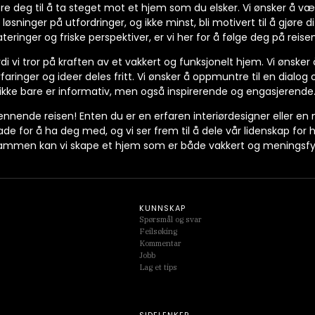
rere deg til å ta steget mot et hjem som du elsker. Vi ønsker å v
 løsninger på utfordringer, og ikke minst, bli motivert til å gjøre d
teringer og friske perspektiver, er vi her for å følge deg på re
di vi tror på kraften av et vakkert og funksjonelt hjem. Vi ønsker
rfaringer og ideer deles fritt. Vi ønsker å oppmuntre til en dialog
ikke bare er informativ, men også inspirerende og engasjerende
nnende reisen! Enten du er en erfaren interiørdesigner eller en
lade for å ha deg med, og vi ser frem til å dele vår lidenskap fo
ammen kan vi skape et hjem som er både vakkert og meningsfyl
KUNNSKAP
Spørsmål og svar
Feilsøking
Kommentar
Jobb
Lag et tips
SIDELENKER