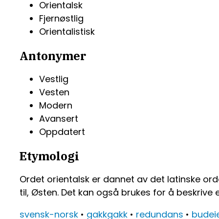
Orientalsk
Fjernøstlig
Orientalistisk
Antonymer
Vestlig
Vesten
Modern
Avansert
Oppdatert
Etymologi
Ordet orientalsk er dannet av det latinske orde
til, Østen. Det kan også brukes for å beskrive e
svensk-norsk
•
gakkgakk
•
redundans
•
budei