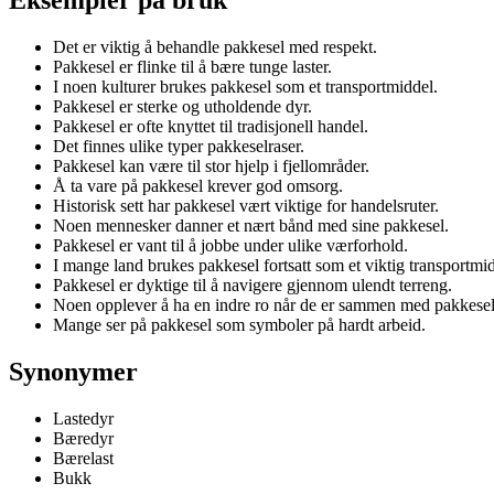
Det er viktig å behandle pakkesel med respekt.
Pakkesel er flinke til å bære tunge laster.
I noen kulturer brukes pakkesel som et transportmiddel.
Pakkesel er sterke og utholdende dyr.
Pakkesel er ofte knyttet til tradisjonell handel.
Det finnes ulike typer pakkeselraser.
Pakkesel kan være til stor hjelp i fjellområder.
Å ta vare på pakkesel krever god omsorg.
Historisk sett har pakkesel vært viktige for handelsruter.
Noen mennesker danner et nært bånd med sine pakkesel.
Pakkesel er vant til å jobbe under ulike værforhold.
I mange land brukes pakkesel fortsatt som et viktig transportmid
Pakkesel er dyktige til å navigere gjennom ulendt terreng.
Noen opplever å ha en indre ro når de er sammen med pakkesel
Mange ser på pakkesel som symboler på hardt arbeid.
Synonymer
Lastedyr
Bæredyr
Bærelast
Bukk