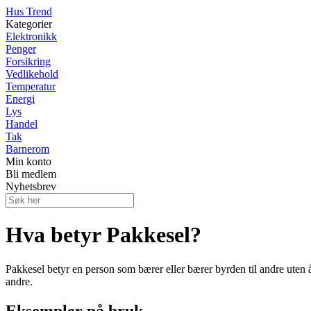
Hus Trend
Kategorier
Elektronikk
Penger
Forsikring
Vedlikehold
Temperatur
Energi
Lys
Handel
Tak
Barnerom
Min konto
Bli medlem
Nyhetsbrev
Hva betyr Pakkesel?
Pakkesel betyr en person som bærer eller bærer byrden til andre uten å 
andre.
Eksempler på bruk