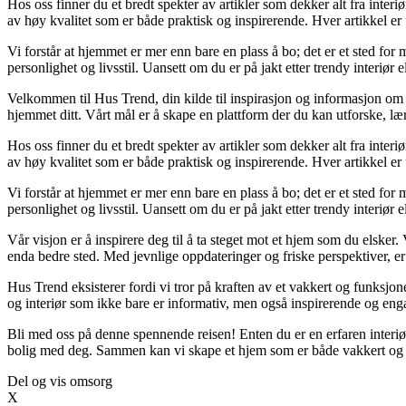
Hos oss finner du et bredt spekter av artikler som dekker alt fra inter
av høy kvalitet som er både praktisk og inspirerende. Hver artikkel er 
Vi forstår at hjemmet er mer enn bare en plass å bo; det er et sted fo
personlighet og livsstil. Uansett om du er på jakt etter trendy interiør 
Velkommen til Hus Trend, din kilde til inspirasjon og informasjon om b
hjemmet ditt. Vårt mål er å skape en plattform der du kan utforske, lær
Hos oss finner du et bredt spekter av artikler som dekker alt fra inter
av høy kvalitet som er både praktisk og inspirerende. Hver artikkel er 
Vi forstår at hjemmet er mer enn bare en plass å bo; det er et sted fo
personlighet og livsstil. Uansett om du er på jakt etter trendy interiør 
Vår visjon er å inspirere deg til å ta steget mot et hjem som du elsker. 
enda bedre sted. Med jevnlige oppdateringer og friske perspektiver, er
Hus Trend eksisterer fordi vi tror på kraften av et vakkert og funksjone
og interiør som ikke bare er informativ, men også inspirerende og eng
Bli med oss på denne spennende reisen! Enten du er en erfaren interiør
bolig med deg. Sammen kan vi skape et hjem som er både vakkert og 
Del og vis omsorg
X