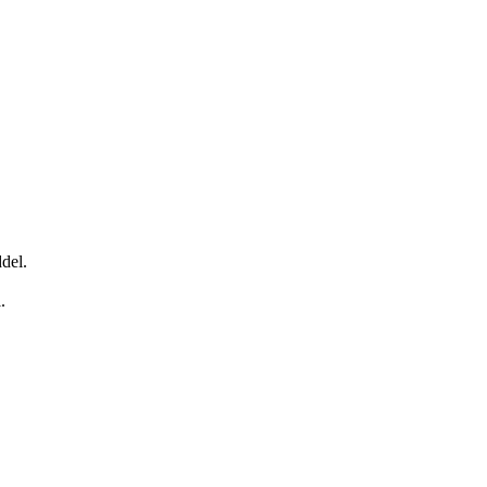
del.
.