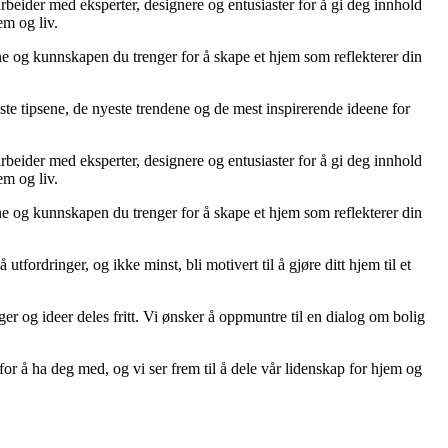
arbeider med eksperter, designere og entusiaster for å gi deg innhold
em og liv.
ene og kunnskapen du trenger for å skape et hjem som reflekterer din
ste tipsene, de nyeste trendene og de mest inspirerende ideene for
arbeider med eksperter, designere og entusiaster for å gi deg innhold
em og liv.
ene og kunnskapen du trenger for å skape et hjem som reflekterer din
tfordringer, og ikke minst, bli motivert til å gjøre ditt hjem til et
ger og ideer deles fritt. Vi ønsker å oppmuntre til en dialog om bolig
or å ha deg med, og vi ser frem til å dele vår lidenskap for hjem og