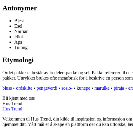
Antonymer
Bjest
Esel
Narrian
Idiot
Aps
Tulling
Etymologi
Ordet pakkesel består av to deler: pakke og sel. Pakke refererer til e
pakker. Uttrykket brukes ofte metaforisk for å beskrive en person som
bluss
•
ordskifte
•
pengeverdi
•
sosio-
•
kunepe
•
marulke
•
piraja
•
em
Bli kjent med oss
Hus Trend
Hus Trend
Velkommen til Hus Trend, din kilde til inspirasjon og informasjon om b
hjemmet ditt. Vårt mål er å skape en plattform der du kan utforske, lær