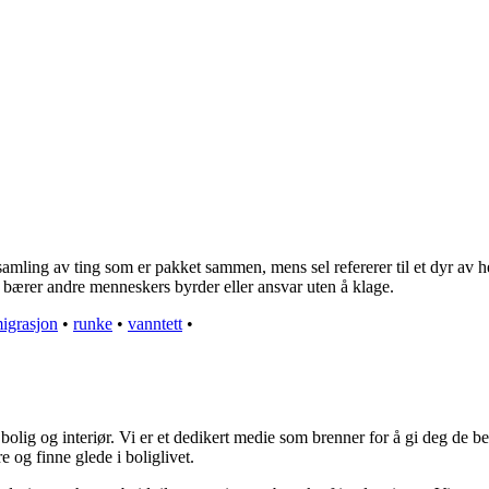
n samling av ting som er pakket sammen, mens sel refererer til et dyr av
 bærer andre menneskers byrder eller ansvar uten å klage.
igrasjon
•
runke
•
vanntett
•
olig og interiør. Vi er et dedikert medie som brenner for å gi deg de be
e og finne glede i boliglivet.