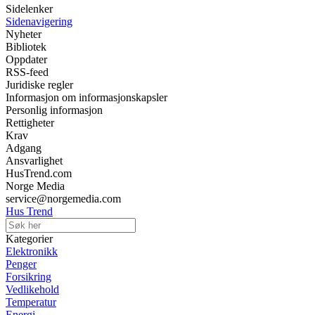
Sidelenker
Sidenavigering
Nyheter
Bibliotek
Oppdater
RSS-feed
Juridiske regler
Informasjon om informasjonskapsler
Personlig informasjon
Rettigheter
Krav
Adgang
Ansvarlighet
HusTrend.com
Norge Media
service@norgemedia.com
Hus Trend
Kategorier
Elektronikk
Penger
Forsikring
Vedlikehold
Temperatur
Energi