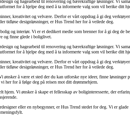
iørdesign og hagearbeid til renovering og bærekraftige løsninger. Vi sam
utformet for å hjelpe deg med å ta informerte valg som vil berike ditt hj
r minner, kreativitet og velvære. Derfor er vårt oppdrag å gi deg verktøy
eller tidløse designløsninger, er Hus Trend her for å veilede deg.
olig og interiør. Vi er et dedikert medie som brenner for å gi deg de be
e og finne glede i boliglivet.
iørdesign og hagearbeid til renovering og bærekraftige løsninger. Vi sam
utformet for å hjelpe deg med å ta informerte valg som vil berike ditt hj
r minner, kreativitet og velvære. Derfor er vårt oppdrag å gi deg verktøy
eller tidløse designløsninger, er Hus Trend her for å veilede deg.
Vi ønsker å være et sted der du kan utforske nye ideer, finne løsninger på u
 vi her for å følge deg på reisen mot ditt drømmehjem.
lt hjem. Vi ønsker å skape et fellesskap av boliginteresserte, der erfarin
asjerende.
designer eller en nybegynner, er Hus Trend stedet for deg. Vi er glade f
meningsfylt.