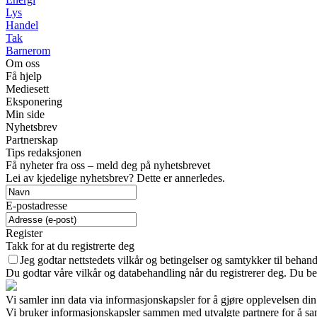
Lys
Handel
Tak
Barnerom
Om oss
Få hjelp
Mediesett
Eksponering
Min side
Nyhetsbrev
Partnerskap
Tips redaksjonen
Få nyheter fra oss – meld deg på nyhetsbrevet
Lei av kjedelige nyhetsbrev? Dette er annerledes.
E-postadresse
Register
Takk for at du registrerte deg
Jeg godtar nettstedets vilkår og betingelser og samtykker til behan
Du godtar våre vilkår og databehandling når du registrerer deg. Du be
Vi samler inn data via informasjonskapsler for å gjøre opplevelsen din
Vi bruker informasjonskapsler sammen med utvalgte partnere for å samle