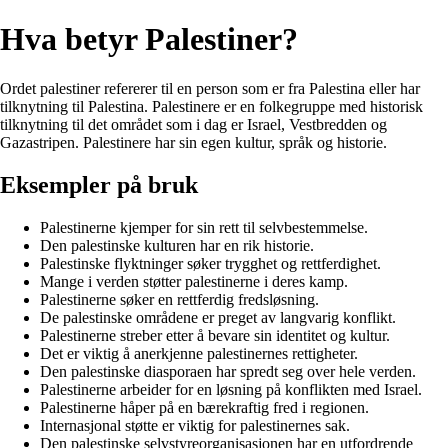
Hva betyr Palestiner?
Ordet palestiner refererer til en person som er fra Palestina eller har
tilknytning til Palestina. Palestinere er en folkegruppe med historisk
tilknytning til det området som i dag er Israel, Vestbredden og
Gazastripen. Palestinere har sin egen kultur, språk og historie.
Eksempler på bruk
Palestinerne kjemper for sin rett til selvbestemmelse.
Den palestinske kulturen har en rik historie.
Palestinske flyktninger søker trygghet og rettferdighet.
Mange i verden støtter palestinerne i deres kamp.
Palestinerne søker en rettferdig fredsløsning.
De palestinske områdene er preget av langvarig konflikt.
Palestinerne streber etter å bevare sin identitet og kultur.
Det er viktig å anerkjenne palestinernes rettigheter.
Den palestinske diasporaen har spredt seg over hele verden.
Palestinerne arbeider for en løsning på konflikten med Israel.
Palestinerne håper på en bærekraftig fred i regionen.
Internasjonal støtte er viktig for palestinernes sak.
Den palestinske selvstyreorganisasjonen har en utfordrende