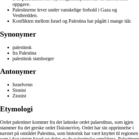
oppgave.
Palestinerne lever under vanskelige forhold i Gaza og
Vestbredden.
Konflikten mellom Israel og Palestina har pågått i mange tiår.
Synonymer
palestinsk
fra Palestina
palestinsk statsborger
Antonymer
Israelvenn
Sionist
Zionist
Etymologi
Ordet palestiner kommer fra det latinske ordet palaestīnus, som igjen
stammer fra det greske ordet Παλαιστίνη. Ordet har sin opprinnelse i
navnet på området Palestina, som historisk har vært knyttet til regionen
som i dag utgjør Israel og deler av de palestinske områdene. Palestinere