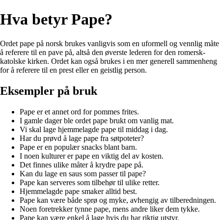
Hva betyr Pape?
Ordet pape på norsk brukes vanligvis som en uformell og vennlig måte
å referere til en pave på, altså den øverste lederen for den romersk-
katolske kirken. Ordet kan også brukes i en mer generell sammenheng
for å referere til en prest eller en geistlig person.
Eksempler på bruk
Pape er et annet ord for pommes frites.
I gamle dager ble ordet pape brukt om vanlig mat.
Vi skal lage hjemmelagde pape til middag i dag.
Har du prøvd å lage pape fra søtpoteter?
Pape er en populær snacks blant barn.
I noen kulturer er pape en viktig del av kosten.
Det finnes ulike måter å krydre pape på.
Kan du lage en saus som passer til pape?
Pape kan serveres som tilbehør til ulike retter.
Hjemmelagde pape smaker alltid best.
Pape kan være både sprø og myke, avhengig av tilberedningen.
Noen foretrekker tynne pape, mens andre liker dem tykke.
Pape kan være enkel å lage hvis du har riktig utstyr.