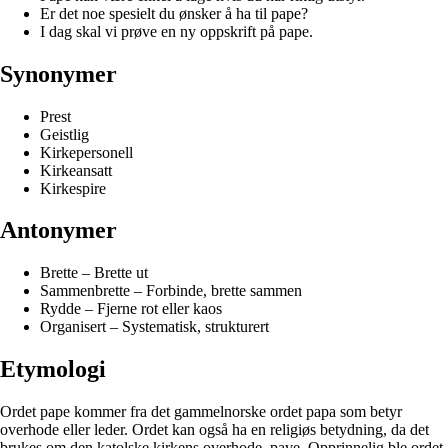
Er det noe spesielt du ønsker å ha til pape?
I dag skal vi prøve en ny oppskrift på pape.
Synonymer
Prest
Geistlig
Kirkepersonell
Kirkeansatt
Kirkespire
Antonymer
Brette – Brette ut
Sammenbrette – Forbinde, brette sammen
Rydde – Fjerne rot eller kaos
Organisert – Systematisk, strukturert
Etymologi
Ordet pape kommer fra det gammelnorske ordet papa som betyr
overhode eller leder. Ordet kan også ha en religiøs betydning, da det
brukes om den katolske kirkens overhode, pave. Opprinnelig ble ordet