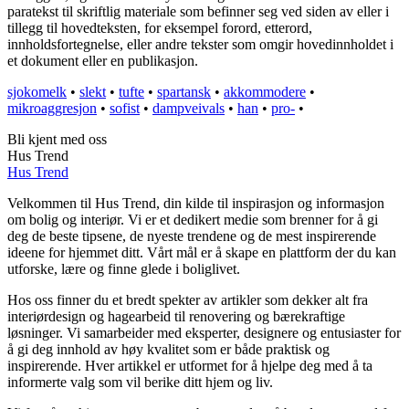
paratekst til skriftlig materiale som befinner seg ved siden av eller i
tillegg til hovedteksten, for eksempel forord, etterord,
innholdsfortegnelse, eller andre tekster som omgir hovedinnholdet i
et dokument eller en publikasjon.
sjokomelk
•
slekt
•
tufte
•
spartansk
•
akkommodere
•
mikroaggresjon
•
sofist
•
dampveivals
•
han
•
pro-
•
Bli kjent med oss
Hus Trend
Hus Trend
Velkommen til Hus Trend, din kilde til inspirasjon og informasjon
om bolig og interiør. Vi er et dedikert medie som brenner for å gi
deg de beste tipsene, de nyeste trendene og de mest inspirerende
ideene for hjemmet ditt. Vårt mål er å skape en plattform der du kan
utforske, lære og finne glede i boliglivet.
Hos oss finner du et bredt spekter av artikler som dekker alt fra
interiørdesign og hagearbeid til renovering og bærekraftige
løsninger. Vi samarbeider med eksperter, designere og entusiaster for
å gi deg innhold av høy kvalitet som er både praktisk og
inspirerende. Hver artikkel er utformet for å hjelpe deg med å ta
informerte valg som vil berike ditt hjem og liv.