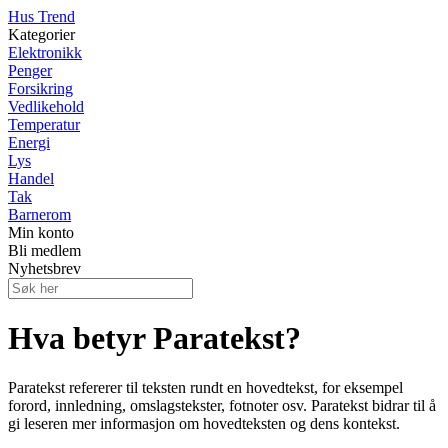
Hus Trend
Kategorier
Elektronikk
Penger
Forsikring
Vedlikehold
Temperatur
Energi
Lys
Handel
Tak
Barnerom
Min konto
Bli medlem
Nyhetsbrev
Hva betyr Paratekst?
Paratekst refererer til teksten rundt en hovedtekst, for eksempel
forord, innledning, omslagstekster, fotnoter osv. Paratekst bidrar til å
gi leseren mer informasjon om hovedteksten og dens kontekst.