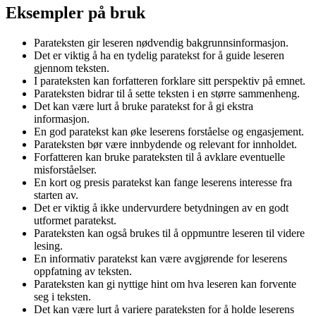
Eksempler på bruk
Parateksten gir leseren nødvendig bakgrunnsinformasjon.
Det er viktig å ha en tydelig paratekst for å guide leseren
gjennom teksten.
I parateksten kan forfatteren forklare sitt perspektiv på emnet.
Parateksten bidrar til å sette teksten i en større sammenheng.
Det kan være lurt å bruke paratekst for å gi ekstra
informasjon.
En god paratekst kan øke leserens forståelse og engasjement.
Parateksten bør være innbydende og relevant for innholdet.
Forfatteren kan bruke parateksten til å avklare eventuelle
misforståelser.
En kort og presis paratekst kan fange leserens interesse fra
starten av.
Det er viktig å ikke undervurdere betydningen av en godt
utformet paratekst.
Parateksten kan også brukes til å oppmuntre leseren til videre
lesing.
En informativ paratekst kan være avgjørende for leserens
oppfatning av teksten.
Parateksten kan gi nyttige hint om hva leseren kan forvente
seg i teksten.
Det kan være lurt å variere parateksten for å holde leserens