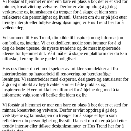
Vi forstår at hjemmet er mer enn bare en plass å bo; det er et sted for
minner, kreativitet og velvære. Derfor er vårt oppdrag å gi deg
verktøyene og kunnskapen du trenger for å skape et hjem som
reflekterer din personlighet og livsstil. Uansett om du er på jakt etter
trendy interiør eller tidløse designløsninger, er Hus Trend her for å
veilede deg.
Velkommen til Hus Trend, din kilde til inspirasjon og informasjon
om bolig og interiør. Vi er et dedikert medie som brenner for å gi
deg de beste tipsene, de nyeste trendene og de mest inspirerende
ideene for hjemmet ditt. Vårt mål er å skape en plattform der du kan
utforske, lære og finne glede i boliglivet.
Hos oss finner du et bredt spekter av artikler som dekker alt fra
interiørdesign og hagearbeid til renovering og bærekraftige
løsninger. Vi samarbeider med eksperter, designere og entusiaster for
å gi deg innhold av høy kvalitet som er både praktisk og
inspirerende. Hver artikkel er utformet for å hjelpe deg med å ta
informerte valg som vil berike ditt hjem og liv.
Vi forstår at hjemmet er mer enn bare en plass å bo; det er et sted for
minner, kreativitet og velvære. Derfor er vårt oppdrag å gi deg
verktøyene og kunnskapen du trenger for å skape et hjem som
reflekterer din personlighet og livsstil. Uansett om du er på jakt etter
trendy interiør eller tidløse designløsninger, er Hus Trend her for å