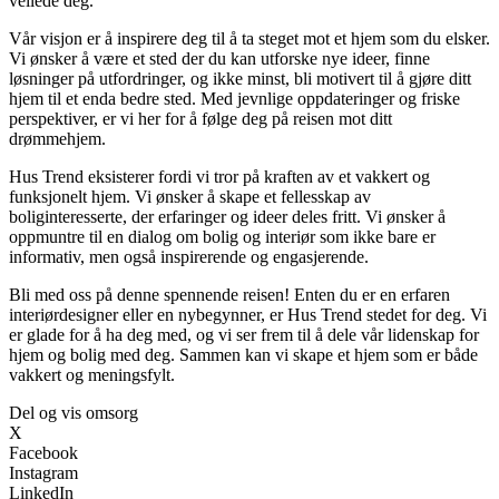
veilede deg.
Vår visjon er å inspirere deg til å ta steget mot et hjem som du elsker.
Vi ønsker å være et sted der du kan utforske nye ideer, finne
løsninger på utfordringer, og ikke minst, bli motivert til å gjøre ditt
hjem til et enda bedre sted. Med jevnlige oppdateringer og friske
perspektiver, er vi her for å følge deg på reisen mot ditt
drømmehjem.
Hus Trend eksisterer fordi vi tror på kraften av et vakkert og
funksjonelt hjem. Vi ønsker å skape et fellesskap av
boliginteresserte, der erfaringer og ideer deles fritt. Vi ønsker å
oppmuntre til en dialog om bolig og interiør som ikke bare er
informativ, men også inspirerende og engasjerende.
Bli med oss på denne spennende reisen! Enten du er en erfaren
interiørdesigner eller en nybegynner, er Hus Trend stedet for deg. Vi
er glade for å ha deg med, og vi ser frem til å dele vår lidenskap for
hjem og bolig med deg. Sammen kan vi skape et hjem som er både
vakkert og meningsfylt.
Del og vis omsorg
X
Facebook
Instagram
LinkedIn