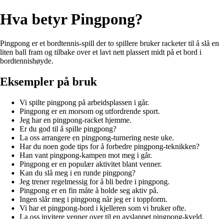
Hva betyr Pingpong?
Pingpong er et bordtennis-spill der to spillere bruker racketer til å slå en
liten ball fram og tilbake over et lavt nett plassert midt på et bord i
bordtennishøyde.
Eksempler på bruk
Vi spilte pingpong på arbeidsplassen i går.
Pingpong er en morsom og utfordrende sport.
Jeg har en pingpong-racket hjemme.
Er du god til å spille pingpong?
La oss arrangere en pingpong-turnering neste uke.
Har du noen gode tips for å forbedre pingpong-teknikken?
Han vant pingpong-kampen mot meg i går.
Pingpong er en populær aktivitet blant venner.
Kan du slå meg i en runde pingpong?
Jeg trener regelmessig for å bli bedre i pingpong.
Pingpong er en fin måte å holde seg aktiv på.
Ingen slår meg i pingpong når jeg er i toppform.
Vi har et pingpong-bord i kjelleren som vi bruker ofte.
La oss invitere venner over til en avslappet pingpong-kveld.