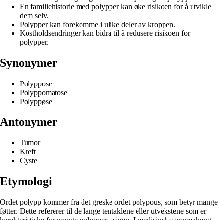
En familiehistorie med polypper kan øke risikoen for å utvikle
dem selv.
Polypper kan forekomme i ulike deler av kroppen.
Kostholdsendringer kan bidra til å redusere risikoen for
polypper.
Synonymer
Polyppose
Polyppomatose
Polyppøse
Antonymer
Tumor
Kreft
Cyste
Etymologi
Ordet polypp kommer fra det greske ordet polypous, som betyr mange
føtter. Dette refererer til de lange tentaklene eller utvekstene som er
karakteristiske for mange polypper i sjøen. I medisinsk sammenheng