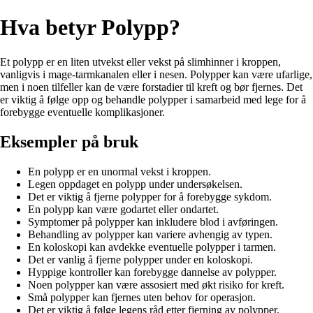
Hva betyr Polypp?
Et polypp er en liten utvekst eller vekst på slimhinner i kroppen,
vanligvis i mage-tarmkanalen eller i nesen. Polypper kan være ufarlige,
men i noen tilfeller kan de være forstadier til kreft og bør fjernes. Det
er viktig å følge opp og behandle polypper i samarbeid med lege for å
forebygge eventuelle komplikasjoner.
Eksempler på bruk
En polypp er en unormal vekst i kroppen.
Legen oppdaget en polypp under undersøkelsen.
Det er viktig å fjerne polypper for å forebygge sykdom.
En polypp kan være godartet eller ondartet.
Symptomer på polypper kan inkludere blod i avføringen.
Behandling av polypper kan variere avhengig av typen.
En koloskopi kan avdekke eventuelle polypper i tarmen.
Det er vanlig å fjerne polypper under en koloskopi.
Hyppige kontroller kan forebygge dannelse av polypper.
Noen polypper kan være assosiert med økt risiko for kreft.
Små polypper kan fjernes uten behov for operasjon.
Det er viktig å følge legens råd etter fjerning av polypper.