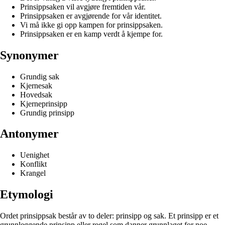
Prinsippsaken vil avgjøre fremtiden vår.
Prinsippsaken er avgjørende for vår identitet.
Vi må ikke gi opp kampen for prinsippsaken.
Prinsippsaken er en kamp verdt å kjempe for.
Synonymer
Grundig sak
Kjernesak
Hovedsak
Kjerneprinsipp
Grundig prinsipp
Antonymer
Uenighet
Konflikt
Krangel
Etymologi
Ordet prinsippsak består av to deler: prinsipp og sak. Et prinsipp er et
grunnleggende prinsipp eller regel som danner grunnlaget for noe.