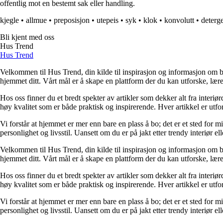
offentlig mot en bestemt sak eller handling.
kjegle
•
allmue
•
preposisjon
•
utepeis
•
syk
•
klok
•
konvolutt
•
deterg
Bli kjent med oss
Hus Trend
Hus Trend
Velkommen til Hus Trend, din kilde til inspirasjon og informasjon om bo
hjemmet ditt. Vårt mål er å skape en plattform der du kan utforske, lære 
Hos oss finner du et bredt spekter av artikler som dekker alt fra interi
høy kvalitet som er både praktisk og inspirerende. Hver artikkel er utfo
Vi forstår at hjemmet er mer enn bare en plass å bo; det er et sted for 
personlighet og livsstil. Uansett om du er på jakt etter trendy interiør e
Velkommen til Hus Trend, din kilde til inspirasjon og informasjon om bo
hjemmet ditt. Vårt mål er å skape en plattform der du kan utforske, lære 
Hos oss finner du et bredt spekter av artikler som dekker alt fra interi
høy kvalitet som er både praktisk og inspirerende. Hver artikkel er utfo
Vi forstår at hjemmet er mer enn bare en plass å bo; det er et sted for 
personlighet og livsstil. Uansett om du er på jakt etter trendy interiør e