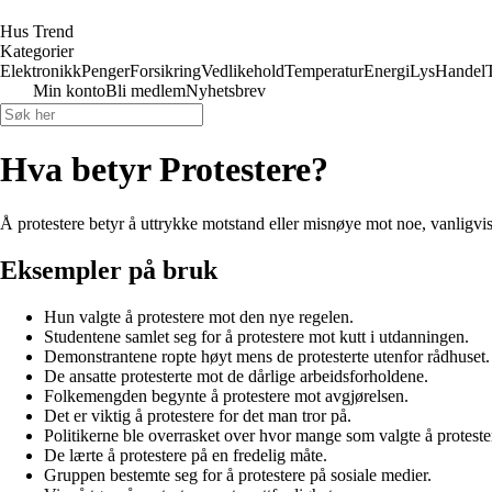
Hus Trend
Kategorier
Elektronikk
Penger
Forsikring
Vedlikehold
Temperatur
Energi
Lys
Handel
Min konto
Bli medlem
Nyhetsbrev
Hva betyr Protestere?
Å protestere betyr å uttrykke motstand eller misnøye mot noe, vanligvis 
Eksempler på bruk
Hun valgte å protestere mot den nye regelen.
Studentene samlet seg for å protestere mot kutt i utdanningen.
Demonstrantene ropte høyt mens de protesterte utenfor rådhuset.
De ansatte protesterte mot de dårlige arbeidsforholdene.
Folkemengden begynte å protestere mot avgjørelsen.
Det er viktig å protestere for det man tror på.
Politikerne ble overrasket over hvor mange som valgte å proteste
De lærte å protestere på en fredelig måte.
Gruppen bestemte seg for å protestere på sosiale medier.