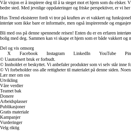
Vår visjon er å inspirere deg til å ta steget mot et hjem som du elsker. V
bedre sted. Med jevnlige oppdateringer og friske perspektiver, er vi he
Hus Trend eksisterer fordi vi tror på kraften av et vakkert og funksjonel
interiør som ikke bare er informativ, men også inspirerende og engasje
Bli med oss på denne spennende reisen! Enten du er en erfaren interiørd
bolig med deg. Sammen kan vi skape et hjem som er både vakkert og m
Del og vis omsorg
X
Facebook
Instagram
LinkedIn
YouTube
Pin
© Uautorisert bruk er forbudt.
© Innholdet er beskyttet. Vi anbefaler produkter som vi selv står inne 
© Vi forbeholder oss alle rettigheter til materialet på denne siden. Noe
Lær mer om oss
Utvikling
Våre verdier
Teamet bak
Donere
Arbeidsplasser
Publikasjoner
Gratis materiale
Kampanjer
Vurderinger
Velg riktig