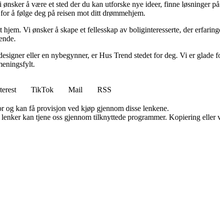
i ønsker å være et sted der du kan utforske nye ideer, finne løsninger på u
r for å følge deg på reisen mot ditt drømmehjem.
t hjem. Vi ønsker å skape et fellesskap av boliginteresserte, der erfaring
rende.
esigner eller en nybegynner, er Hus Trend stedet for deg. Vi er glade fo
eningsfylt.
terest
TikTok
Mail
RSS
for og kan få provisjon ved kjøp gjennom disse lenkene.
n lenker kan tjene oss gjennom tilknyttede programmer. Kopiering eller v