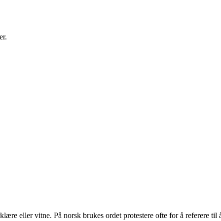
er.
klære eller vitne. På norsk brukes ordet protestere ofte for å referere t