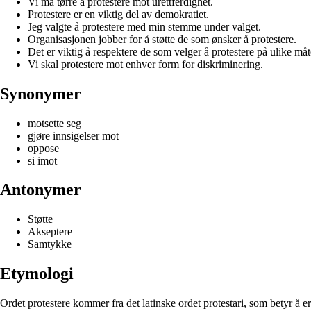
Vi må tørre å protestere mot urettferdighet.
Protestere er en viktig del av demokratiet.
Jeg valgte å protestere med min stemme under valget.
Organisasjonen jobber for å støtte de som ønsker å protestere.
Det er viktig å respektere de som velger å protestere på ulike måt
Vi skal protestere mot enhver form for diskriminering.
Synonymer
motsette seg
gjøre innsigelser mot
oppose
si imot
Antonymer
Støtte
Akseptere
Samtykke
Etymologi
Ordet protestere kommer fra det latinske ordet protestari, som betyr å er