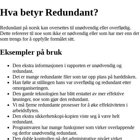
Hva betyr Redundant?
Redundant på norsk kan oversettes til unødvendig eller overflødig.
Dette refererer til noe som ikke er nødvendig eller som har mer enn det
som trengs for å oppfylle formålet sitt.
Eksempler på bruk
Den ekstra informasjonen i rapporten er unødvendig og
redundant.
Det er mange redundante filer som tar opp plass på harddisken.
Han følte at stillingen hans var overflødig og redundant etter
omorganiseringen.
Den gamle teknologien har blitt erstattet av mer effektive
løsninger, noe som gjør den redundant.
Vi må fjerne redundante prosesser for å øke effektiviteten i
arbeidsflyten.
Den ekstra sikkerhetskopi-kopien viste seg å være helt
redundant.
Programvaren har mange funksjoner som virker overlappende
og derfor unødvendig redundant.
Den doble kontrollen på det administrative nivået virket