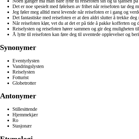
Noen ganger må man bare lytte til reisefoten sin og ta sjansen på 
Det er noe spesielt med følelsen av frihet når reisefoten tar deg 
Jeg føler meg alltid mest levende når reisefoten er i gang og verd
Det fantastiske med reisefoten er at den aldri slutter å trekke deg
Når reisefoten klør, vet du at det er på tide å pakke kofferten og d
Reiselysten og reisefoten hører sammen og gir deg muligheten til 
Å lytte til reisefoten kan føre deg til uventede opplevelser og be
Synonymer
Eventyrlysten
Vandringslysten
Reiselysten
Fotturist
Globetrotter
Antonymer
Stillesittende
Hjemmekjær
Ro
Stasjonær