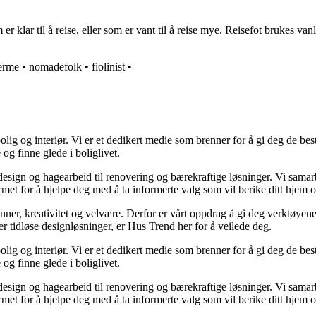
klar til å reise, eller som er vant til å reise mye. Reisefot brukes vanlig
erme
•
nomadefolk
•
fiolinist
•
lig og interiør. Vi er et dedikert medie som brenner for å gi deg de bes
og finne glede i boliglivet.
ørdesign og hagearbeid til renovering og bærekraftige løsninger. Vi sama
rmet for å hjelpe deg med å ta informerte valg som vil berike ditt hjem o
minner, kreativitet og velvære. Derfor er vårt oppdrag å gi deg verktøye
ller tidløse designløsninger, er Hus Trend her for å veilede deg.
lig og interiør. Vi er et dedikert medie som brenner for å gi deg de bes
og finne glede i boliglivet.
ørdesign og hagearbeid til renovering og bærekraftige løsninger. Vi sama
rmet for å hjelpe deg med å ta informerte valg som vil berike ditt hjem o