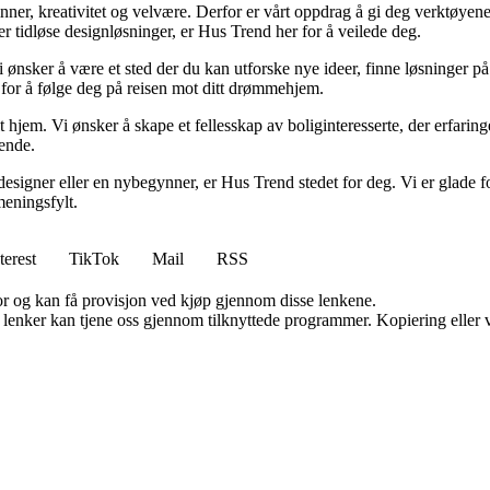
minner, kreativitet og velvære. Derfor er vårt oppdrag å gi deg verktøye
ller tidløse designløsninger, er Hus Trend her for å veilede deg.
i ønsker å være et sted der du kan utforske nye ideer, finne løsninger på u
r for å følge deg på reisen mot ditt drømmehjem.
t hjem. Vi ønsker å skape et fellesskap av boliginteresserte, der erfaring
rende.
esigner eller en nybegynner, er Hus Trend stedet for deg. Vi er glade fo
eningsfylt.
terest
TikTok
Mail
RSS
for og kan få provisjon ved kjøp gjennom disse lenkene.
n lenker kan tjene oss gjennom tilknyttede programmer. Kopiering eller v