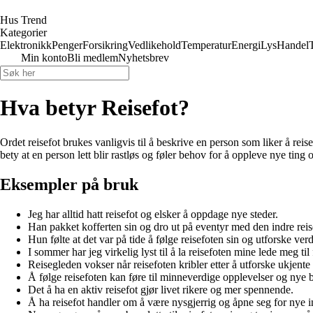
Hus Trend
Kategorier
Elektronikk
Penger
Forsikring
Vedlikehold
Temperatur
Energi
Lys
Handel
Min konto
Bli medlem
Nyhetsbrev
Hva betyr Reisefot?
Ordet reisefot brukes vanligvis til å beskrive en person som liker å reis
bety at en person lett blir rastløs og føler behov for å oppleve nye ting o
Eksempler på bruk
Jeg har alltid hatt reisefot og elsker å oppdage nye steder.
Han pakket kofferten sin og dro ut på eventyr med den indre reis
Hun følte at det var på tide å følge reisefoten sin og utforske ver
I sommer har jeg virkelig lyst til å la reisefoten mine lede meg til 
Reisegleden vokser når reisefoten kribler etter å utforske ukjente
Å følge reisefoten kan føre til minneverdige opplevelser og nye 
Det å ha en aktiv reisefot gjør livet rikere og mer spennende.
Å ha reisefot handler om å være nysgjerrig og åpne seg for nye i