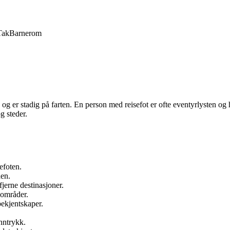
Tak
Barnerom
e og er stadig på farten. En person med reisefot er ofte eventyrlysten og
g steder.
efoten.
den.
fjerne destinasjoner.
 områder.
bekjentskaper.
nntrykk.