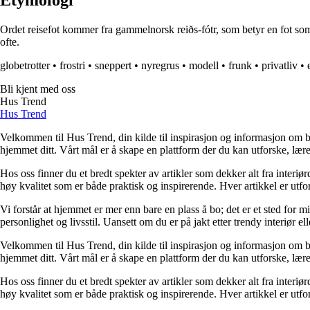
Etymologi
Ordet reisefot kommer fra gammelnorsk reiðs-fótr, som betyr en fot som er 
ofte.
globetrotter
•
frostri
•
sneppert
•
nyregrus
•
modell
•
frunk
•
privatliv
•
Bli kjent med oss
Hus Trend
Hus Trend
Velkommen til Hus Trend, din kilde til inspirasjon og informasjon om bo
hjemmet ditt. Vårt mål er å skape en plattform der du kan utforske, lære 
Hos oss finner du et bredt spekter av artikler som dekker alt fra interi
høy kvalitet som er både praktisk og inspirerende. Hver artikkel er utfo
Vi forstår at hjemmet er mer enn bare en plass å bo; det er et sted for 
personlighet og livsstil. Uansett om du er på jakt etter trendy interiør e
Velkommen til Hus Trend, din kilde til inspirasjon og informasjon om bo
hjemmet ditt. Vårt mål er å skape en plattform der du kan utforske, lære 
Hos oss finner du et bredt spekter av artikler som dekker alt fra interi
høy kvalitet som er både praktisk og inspirerende. Hver artikkel er utfo