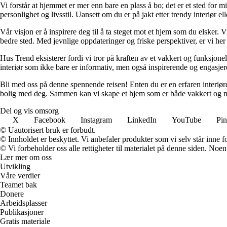
Vi forstår at hjemmet er mer enn bare en plass å bo; det er et sted for 
personlighet og livsstil. Uansett om du er på jakt etter trendy interiør e
Vår visjon er å inspirere deg til å ta steget mot et hjem som du elsker. V
bedre sted. Med jevnlige oppdateringer og friske perspektiver, er vi he
Hus Trend eksisterer fordi vi tror på kraften av et vakkert og funksjonel
interiør som ikke bare er informativ, men også inspirerende og engasje
Bli med oss på denne spennende reisen! Enten du er en erfaren interiørd
bolig med deg. Sammen kan vi skape et hjem som er både vakkert og m
Del og vis omsorg
X
Facebook
Instagram
LinkedIn
YouTube
Pin
© Uautorisert bruk er forbudt.
© Innholdet er beskyttet. Vi anbefaler produkter som vi selv står inne 
© Vi forbeholder oss alle rettigheter til materialet på denne siden. Noe
Lær mer om oss
Utvikling
Våre verdier
Teamet bak
Donere
Arbeidsplasser
Publikasjoner
Gratis materiale