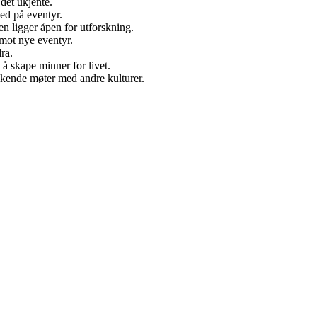
det ukjente.
med på eventyr.
en ligger åpen for utforskning.
 mot nye eventyr.
ra.
å skape minner for livet.
rikende møter med andre kulturer.