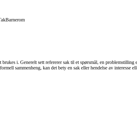
Tak
Barnerom
rukes i. Generelt sett refererer sak til et spørsmål, en problemstilling
er uformell sammenheng, kan det bety en sak eller hendelse av interesse el