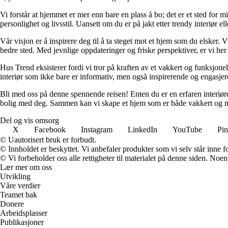
Vi forstår at hjemmet er mer enn bare en plass å bo; det er et sted for 
personlighet og livsstil. Uansett om du er på jakt etter trendy interiør e
Vår visjon er å inspirere deg til å ta steget mot et hjem som du elsker. V
bedre sted. Med jevnlige oppdateringer og friske perspektiver, er vi he
Hus Trend eksisterer fordi vi tror på kraften av et vakkert og funksjonel
interiør som ikke bare er informativ, men også inspirerende og engasje
Bli med oss på denne spennende reisen! Enten du er en erfaren interiørd
bolig med deg. Sammen kan vi skape et hjem som er både vakkert og m
Del og vis omsorg
X
Facebook
Instagram
LinkedIn
YouTube
Pin
© Uautorisert bruk er forbudt.
© Innholdet er beskyttet. Vi anbefaler produkter som vi selv står inne 
© Vi forbeholder oss alle rettigheter til materialet på denne siden. Noe
Lær mer om oss
Utvikling
Våre verdier
Teamet bak
Donere
Arbeidsplasser
Publikasjoner