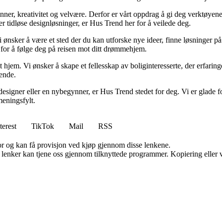
minner, kreativitet og velvære. Derfor er vårt oppdrag å gi deg verktøye
ller tidløse designløsninger, er Hus Trend her for å veilede deg.
i ønsker å være et sted der du kan utforske nye ideer, finne løsninger på u
r for å følge deg på reisen mot ditt drømmehjem.
t hjem. Vi ønsker å skape et fellesskap av boliginteresserte, der erfaring
rende.
esigner eller en nybegynner, er Hus Trend stedet for deg. Vi er glade fo
eningsfylt.
terest
TikTok
Mail
RSS
for og kan få provisjon ved kjøp gjennom disse lenkene.
n lenker kan tjene oss gjennom tilknyttede programmer. Kopiering eller v