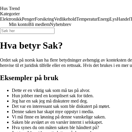
Hus Trend
Kategorier
Elektronikk
Penger
Forsikring
Vedlikehold
Temperatur
Energi
Lys
Handel
Min konto
Bli medlem
Nyhetsbrev
Hva betyr Sak?
Ordet sak på norsk kan ha flere betydninger avhengig av konteksten det b
henvise til et juridisk tilfelle eller en rettssak. Hvis det brukes i en m
Eksempler på bruk
Dette er en viktig sak som må tas på alvor.
Hun jobber med en komplisert sak for tiden.
Jeg har en sak jeg må diskutere med deg.
Det var en interessant sak som ble diskutert på møtet.
Denne saken har skapt mye oppstyr i media.
Vi må finne en løsning på denne vanskelige saken.
Saken ble avslørt av en varsler internt i selskapet.
Hva synes du om måten saken ble håndtert på?