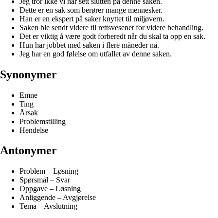
Jeg tror ikke vi har sett slutten på denne saken.
Dette er en sak som berører mange mennesker.
Han er en ekspert på saker knyttet til miljøvern.
Saken ble sendt videre til rettsvesenet for videre behandling.
Det er viktig å være godt forberedt når du skal ta opp en sak.
Hun har jobbet med saken i flere måneder nå.
Jeg har en god følelse om utfallet av denne saken.
Synonymer
Emne
Ting
Årsak
Problemstilling
Hendelse
Antonymer
Problem – Løsning
Spørsmål – Svar
Oppgave – Løsning
Anliggende – Avgjørelse
Tema – Avslutning