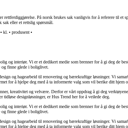
 rettferdiggjørelse. På norsk brukes sak vanligvis for å referere til et 
sak eller et rettslig spørsmål.
•
kl.
•
produsent
•
lig og interiør. Vi er et dedikert medie som brenner for å gi deg de bes
og finne glede i boliglivet.
ørdesign og hagearbeid til renovering og bærekraftige løsninger. Vi sama
rmet for å hjelpe deg med å ta informerte valg som vil berike ditt hjem o
minner, kreativitet og velvære. Derfor er vårt oppdrag å gi deg verktøye
ller tidløse designløsninger, er Hus Trend her for å veilede deg.
lig og interiør. Vi er et dedikert medie som brenner for å gi deg de bes
og finne glede i boliglivet.
ørdesign og hagearbeid til renovering og bærekraftige løsninger. Vi sama
rmet for å hjelpe deg med å ta informerte valg som vil berike ditt hjem o