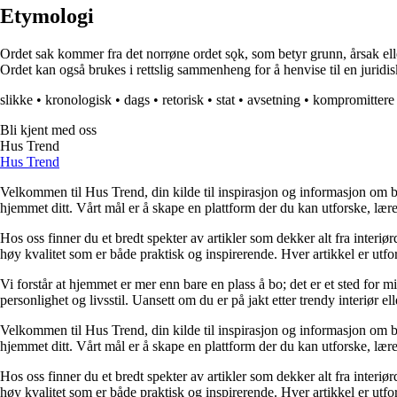
Etymologi
Ordet sak kommer fra det norrøne ordet sǫk, som betyr grunn, årsak eller
Ordet kan også brukes i rettslig sammenheng for å henvise til en juridisk 
slikke
•
kronologisk
•
dags
•
retorisk
•
stat
•
avsetning
•
kompromittere
Bli kjent med oss
Hus Trend
Hus Trend
Velkommen til Hus Trend, din kilde til inspirasjon og informasjon om bo
hjemmet ditt. Vårt mål er å skape en plattform der du kan utforske, lære 
Hos oss finner du et bredt spekter av artikler som dekker alt fra interi
høy kvalitet som er både praktisk og inspirerende. Hver artikkel er utfo
Vi forstår at hjemmet er mer enn bare en plass å bo; det er et sted for 
personlighet og livsstil. Uansett om du er på jakt etter trendy interiør e
Velkommen til Hus Trend, din kilde til inspirasjon og informasjon om bo
hjemmet ditt. Vårt mål er å skape en plattform der du kan utforske, lære 
Hos oss finner du et bredt spekter av artikler som dekker alt fra interi
høy kvalitet som er både praktisk og inspirerende. Hver artikkel er utfo