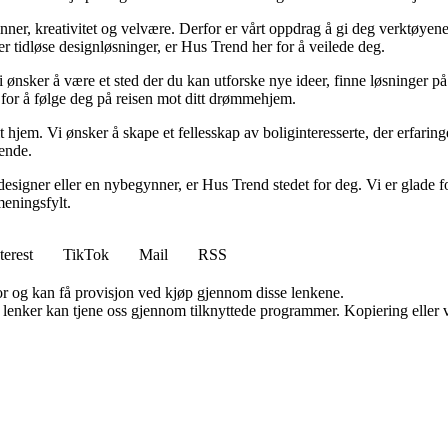
minner, kreativitet og velvære. Derfor er vårt oppdrag å gi deg verktøye
ller tidløse designløsninger, er Hus Trend her for å veilede deg.
i ønsker å være et sted der du kan utforske nye ideer, finne løsninger på u
r for å følge deg på reisen mot ditt drømmehjem.
t hjem. Vi ønsker å skape et fellesskap av boliginteresserte, der erfaring
rende.
esigner eller en nybegynner, er Hus Trend stedet for deg. Vi er glade fo
eningsfylt.
terest
TikTok
Mail
RSS
for og kan få provisjon ved kjøp gjennom disse lenkene.
n lenker kan tjene oss gjennom tilknyttede programmer. Kopiering eller v