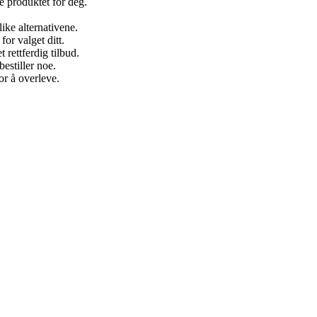
 produktet for deg.
ike alternativene.
r valget ditt.
rettferdig tilbud.
bestiller noe.
or å overleve.