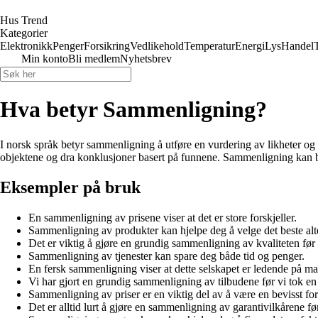
Hus Trend
Kategorier
Elektronikk
Penger
Forsikring
Vedlikehold
Temperatur
Energi
Lys
Handel
Min konto
Bli medlem
Nyhetsbrev
Hva betyr Sammenligning?
I norsk språk betyr sammenligning å utføre en vurdering av likheter og f
objektene og dra konklusjoner basert på funnene. Sammenligning kan br
Eksempler på bruk
En sammenligning av prisene viser at det er store forskjeller.
Sammenligning av produkter kan hjelpe deg å velge det beste alte
Det er viktig å gjøre en grundig sammenligning av kvaliteten før
Sammenligning av tjenester kan spare deg både tid og penger.
En fersk sammenligning viser at dette selskapet er ledende på ma
Vi har gjort en grundig sammenligning av tilbudene før vi tok en
Sammenligning av priser er en viktig del av å være en bevisst fo
Det er alltid lurt å gjøre en sammenligning av garantivilkårene fø