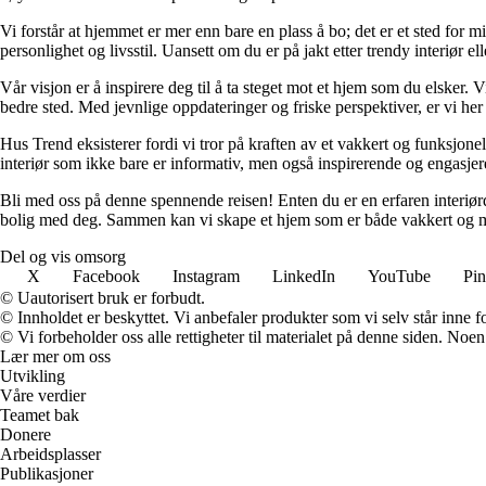
Vi forstår at hjemmet er mer enn bare en plass å bo; det er et sted for 
personlighet og livsstil. Uansett om du er på jakt etter trendy interiør e
Vår visjon er å inspirere deg til å ta steget mot et hjem som du elsker. V
bedre sted. Med jevnlige oppdateringer og friske perspektiver, er vi he
Hus Trend eksisterer fordi vi tror på kraften av et vakkert og funksjonel
interiør som ikke bare er informativ, men også inspirerende og engasje
Bli med oss på denne spennende reisen! Enten du er en erfaren interiørd
bolig med deg. Sammen kan vi skape et hjem som er både vakkert og m
Del og vis omsorg
X
Facebook
Instagram
LinkedIn
YouTube
Pin
© Uautorisert bruk er forbudt.
© Innholdet er beskyttet. Vi anbefaler produkter som vi selv står inne 
© Vi forbeholder oss alle rettigheter til materialet på denne siden. Noe
Lær mer om oss
Utvikling
Våre verdier
Teamet bak
Donere
Arbeidsplasser
Publikasjoner