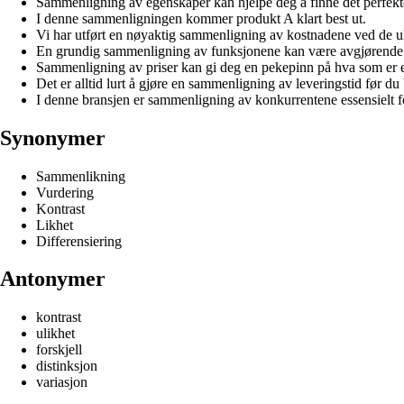
Sammenligning av egenskaper kan hjelpe deg å finne det perfekte
I denne sammenligningen kommer produkt A klart best ut.
Vi har utført en nøyaktig sammenligning av kostnadene ved de ul
En grundig sammenligning av funksjonene kan være avgjørende fo
Sammenligning av priser kan gi deg en pekepinn på hva som er et 
Det er alltid lurt å gjøre en sammenligning av leveringstid før du 
I denne bransjen er sammenligning av konkurrentene essensielt f
Synonymer
Sammenlikning
Vurdering
Kontrast
Likhet
Differensiering
Antonymer
kontrast
ulikhet
forskjell
distinksjon
variasjon