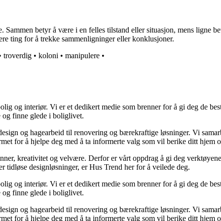
mmen betyr å være i en felles tilstand eller situasjon, mens ligne bet
lere ting for å trekke sammenligninger eller konklusjoner.
•
troverdig
•
koloni
•
manipulere
•
lig og interiør. Vi er et dedikert medie som brenner for å gi deg de bes
og finne glede i boliglivet.
ørdesign og hagearbeid til renovering og bærekraftige løsninger. Vi sama
rmet for å hjelpe deg med å ta informerte valg som vil berike ditt hjem o
minner, kreativitet og velvære. Derfor er vårt oppdrag å gi deg verktøye
ller tidløse designløsninger, er Hus Trend her for å veilede deg.
lig og interiør. Vi er et dedikert medie som brenner for å gi deg de bes
og finne glede i boliglivet.
ørdesign og hagearbeid til renovering og bærekraftige løsninger. Vi sama
rmet for å hjelpe deg med å ta informerte valg som vil berike ditt hjem o