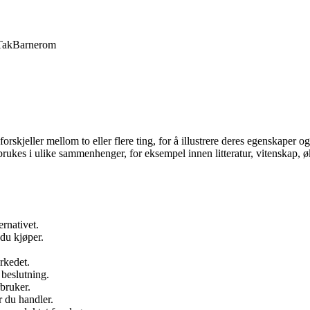
Tak
Barnerom
orskjeller mellom to eller flere ting, for å illustrere deres egenskaper 
ukes i ulike sammenhenger, for eksempel innen litteratur, vitenskap, ø
rnativet.
 du kjøper.
rkedet.
 beslutning.
rbruker.
r du handler.