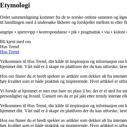
Etymologi
Ordet sammenligning kommer fra de to norske ordene sammen og ligne. Sa
til handlingen med å undersøke likheter og forskjeller mellom to eller f
angripe
•
spirrevipp
•
korrespondanse
•
pik
•
pragmatisk
•
via
•
koloni
Bli kjent med oss
Hus Trend
Hus Trend
Velkommen til Hus Trend, din kilde til inspirasjon og informasjon om bo
hjemmet ditt. Vårt mål er å skape en plattform der du kan utforske, lære 
Hos oss finner du et bredt spekter av artikler som dekker alt fra interi
høy kvalitet som er både praktisk og inspirerende. Hver artikkel er utfo
Vi forstår at hjemmet er mer enn bare en plass å bo; det er et sted for 
personlighet og livsstil. Uansett om du er på jakt etter trendy interiør e
Velkommen til Hus Trend, din kilde til inspirasjon og informasjon om bo
hjemmet ditt. Vårt mål er å skape en plattform der du kan utforske, lære 
Hos oss finner du et bredt spekter av artikler som dekker alt fra interi
høy kvalitet som er både praktisk og inspirerende. Hver artikkel er utfo