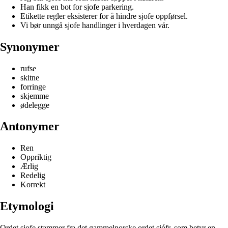
Han fikk en bot for sjofe parkering.
Etikette regler eksisterer for å hindre sjofe oppførsel.
Vi bør unngå sjofe handlinger i hverdagen vår.
Synonymer
rufse
skitne
forringe
skjemme
ødelegge
Antonymer
Ren
Oppriktig
Ærlig
Redelig
Korrekt
Etymologi
Ordet sjofe stammer fra det gammelnorske ordet sjófr, som betyr en