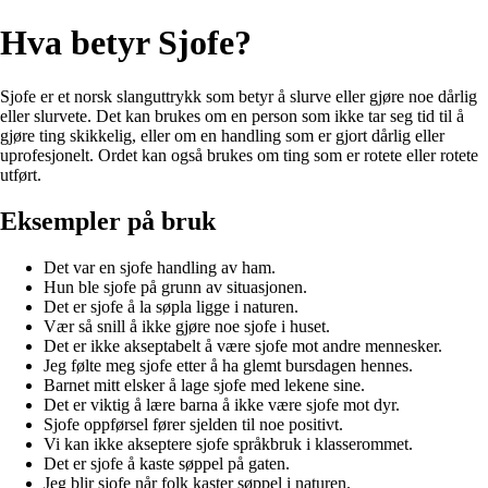
Hva betyr Sjofe?
Sjofe er et norsk slanguttrykk som betyr å slurve eller gjøre noe dårlig
eller slurvete. Det kan brukes om en person som ikke tar seg tid til å
gjøre ting skikkelig, eller om en handling som er gjort dårlig eller
uprofesjonelt. Ordet kan også brukes om ting som er rotete eller rotete
utført.
Eksempler på bruk
Det var en sjofe handling av ham.
Hun ble sjofe på grunn av situasjonen.
Det er sjofe å la søpla ligge i naturen.
Vær så snill å ikke gjøre noe sjofe i huset.
Det er ikke akseptabelt å være sjofe mot andre mennesker.
Jeg følte meg sjofe etter å ha glemt bursdagen hennes.
Barnet mitt elsker å lage sjofe med lekene sine.
Det er viktig å lære barna å ikke være sjofe mot dyr.
Sjofe oppførsel fører sjelden til noe positivt.
Vi kan ikke akseptere sjofe språkbruk i klasserommet.
Det er sjofe å kaste søppel på gaten.
Jeg blir sjofe når folk kaster søppel i naturen.