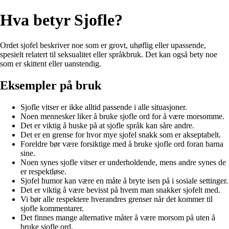
Hva betyr Sjofle?
Ordet sjofel beskriver noe som er grovt, uhøflig eller upassende,
spesielt relatert til seksualitet eller språkbruk. Det kan også bety noe
som er skittent eller uanstendig.
Eksempler på bruk
Sjofle vitser er ikke alltid passende i alle situasjoner.
Noen mennesker liker å bruke sjofle ord for å være morsomme.
Det er viktig å huske på at sjofle språk kan såre andre.
Det er en grense for hvor mye sjofel snakk som er akseptabelt.
Foreldre bør være forsiktige med å bruke sjofle ord foran barna
sine.
Noen synes sjofle vitser er underholdende, mens andre synes de
er respektløse.
Sjofel humor kan være en måte å bryte isen på i sosiale settinger.
Det er viktig å være bevisst på hvem man snakker sjofelt med.
Vi bør alle respektere hverandres grenser når det kommer til
sjofle kommentarer.
Det finnes mange alternative måter å være morsom på uten å
bruke sjofle ord.