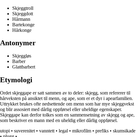
Skjeggtroll
Skjeggdott
Hårmann
Bartekonge
Hårkonge
Antonymer
Skjeggløs
Barber
Glattbarbert
Etymologi
Ordet skjeggape er satt sammen av to deler: skjegg, som refererer til
hårveksten på ansiktet til menn, og ape, som er et dyr i apearfamilien.
Uttrykket brukes ofte nedsettende om menn som har mye skjeggvekst
og blir assosiert med dårlig oppførsel eller uheldige egenskaper.
Skjeggape kan derfor tolkes som en sammensetning av skjegg og ape,
som beskriver en mann med en uheldig eller dårlig oppførsel.
utopi
•
suverenitet
•
vanntett
•
legal
•
mikrofilm
•
prefiks
•
skumsikade
•
plugg
•