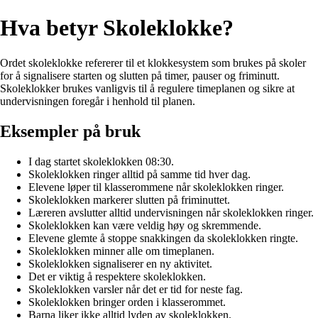
Hva betyr Skoleklokke?
Ordet skoleklokke refererer til et klokkesystem som brukes på skoler
for å signalisere starten og slutten på timer, pauser og friminutt.
Skoleklokker brukes vanligvis til å regulere timeplanen og sikre at
undervisningen foregår i henhold til planen.
Eksempler på bruk
I dag startet skoleklokken 08:30.
Skoleklokken ringer alltid på samme tid hver dag.
Elevene løper til klasserommene når skoleklokken ringer.
Skoleklokken markerer slutten på friminuttet.
Læreren avslutter alltid undervisningen når skoleklokken ringer.
Skoleklokken kan være veldig høy og skremmende.
Elevene glemte å stoppe snakkingen da skoleklokken ringte.
Skoleklokken minner alle om timeplanen.
Skoleklokken signaliserer en ny aktivitet.
Det er viktig å respektere skoleklokken.
Skoleklokken varsler når det er tid for neste fag.
Skoleklokken bringer orden i klasserommet.
Barna liker ikke alltid lyden av skoleklokken.