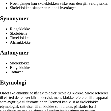
Noen ganger kan skoleklokken virke som den går veldig sakte.
Skoleklokken skaper en rutine i hverdagen.
Synonymer
Ringeklokke
Skolebjelle
Timeklokke
Alarmklokke
Antonymer
Skoleklokka
Ringeklokke
Tidtaker
Etymologi
Ordet skoleklokke består av to deler: skole og klokke. Skole refererer
til et sted der elever blir undervist, mens klokke refererer til et apparat
som avgir lyd til fastsatte tider. Dermed kan vi si at skoleklokke
etymologisk sett viser til en klokke som brukes på skoler for å
signalisere starten og slutten på undervisningstimer og pauser.