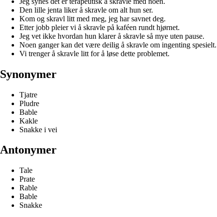
Jeg synes det er terapeutisk å skravle med noen.
Den lille jenta liker å skravle om alt hun ser.
Kom og skravl litt med meg, jeg har savnet deg.
Etter jobb pleier vi å skravle på kaféen rundt hjørnet.
Jeg vet ikke hvordan hun klarer å skravle så mye uten pause.
Noen ganger kan det være deilig å skravle om ingenting spesielt.
Vi trenger å skravle litt for å løse dette problemet.
Synonymer
Tjatre
Pludre
Bable
Kakle
Snakke i vei
Antonymer
Tale
Prate
Rable
Bable
Snakke