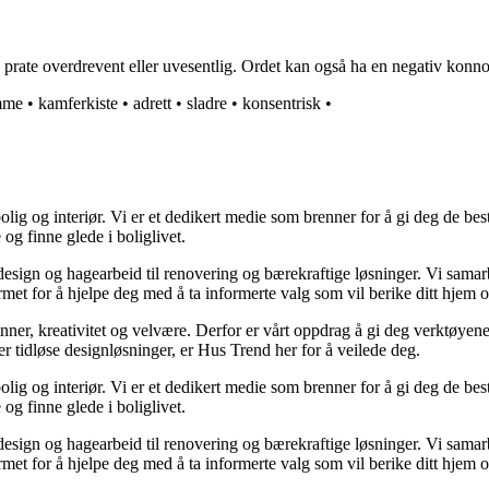
prate overdrevent eller uvesentlig. Ordet kan også ha en negativ konnot
mme
•
kamferkiste
•
adrett
•
sladre
•
konsentrisk
•
lig og interiør. Vi er et dedikert medie som brenner for å gi deg de bes
og finne glede i boliglivet.
ørdesign og hagearbeid til renovering og bærekraftige løsninger. Vi sama
rmet for å hjelpe deg med å ta informerte valg som vil berike ditt hjem o
minner, kreativitet og velvære. Derfor er vårt oppdrag å gi deg verktøye
ller tidløse designløsninger, er Hus Trend her for å veilede deg.
lig og interiør. Vi er et dedikert medie som brenner for å gi deg de bes
og finne glede i boliglivet.
ørdesign og hagearbeid til renovering og bærekraftige løsninger. Vi sama
rmet for å hjelpe deg med å ta informerte valg som vil berike ditt hjem o