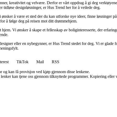
minner, kreativitet og velvære. Derfor er vårt oppdrag å gi deg verktøye
ller tidløse designløsninger, er Hus Trend her for å veilede deg.
i ønsker å være et sted der du kan utforske nye ideer, finne løsninger på u
r for å følge deg på reisen mot ditt drømmehjem.
t hjem. Vi ønsker å skape et fellesskap av boliginteresserte, der erfaring
rende.
esigner eller en nybegynner, er Hus Trend stedet for deg. Vi er glade fo
eningsfylt.
terest
TikTok
Mail
RSS
for og kan få provisjon ved kjøp gjennom disse lenkene.
n lenker kan tjene oss gjennom tilknyttede programmer. Kopiering eller v