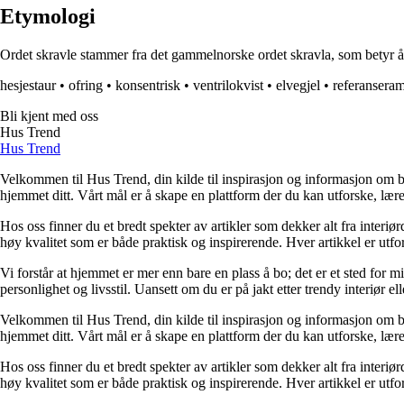
Etymologi
Ordet skravle stammer fra det gammelnorske ordet skravla, som betyr å 
hesjestaur
•
ofring
•
konsentrisk
•
ventrilokvist
•
elvegjel
•
referansera
Bli kjent med oss
Hus Trend
Hus Trend
Velkommen til Hus Trend, din kilde til inspirasjon og informasjon om bo
hjemmet ditt. Vårt mål er å skape en plattform der du kan utforske, lære 
Hos oss finner du et bredt spekter av artikler som dekker alt fra interi
høy kvalitet som er både praktisk og inspirerende. Hver artikkel er utfo
Vi forstår at hjemmet er mer enn bare en plass å bo; det er et sted for 
personlighet og livsstil. Uansett om du er på jakt etter trendy interiør e
Velkommen til Hus Trend, din kilde til inspirasjon og informasjon om bo
hjemmet ditt. Vårt mål er å skape en plattform der du kan utforske, lære 
Hos oss finner du et bredt spekter av artikler som dekker alt fra interi
høy kvalitet som er både praktisk og inspirerende. Hver artikkel er utfo