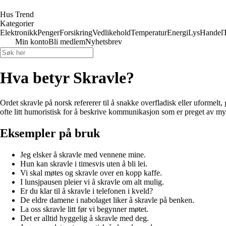
Hus Trend
Kategorier
Elektronikk
Penger
Forsikring
Vedlikehold
Temperatur
Energi
Lys
Handel
Min konto
Bli medlem
Nyhetsbrev
Hva betyr Skravle?
Ordet skravle på norsk refererer til å snakke overfladisk eller uformelt,
ofte litt humoristisk for å beskrive kommunikasjon som er preget av mye
Eksempler på bruk
Jeg elsker å skravle med vennene mine.
Hun kan skravle i timesvis uten å bli lei.
Vi skal møtes og skravle over en kopp kaffe.
I lunsjpausen pleier vi å skravle om alt mulig.
Er du klar til å skravle i telefonen i kveld?
De eldre damene i nabolaget liker å skravle på benken.
La oss skravle litt før vi begynner møtet.
Det er alltid hyggelig å skravle med deg.