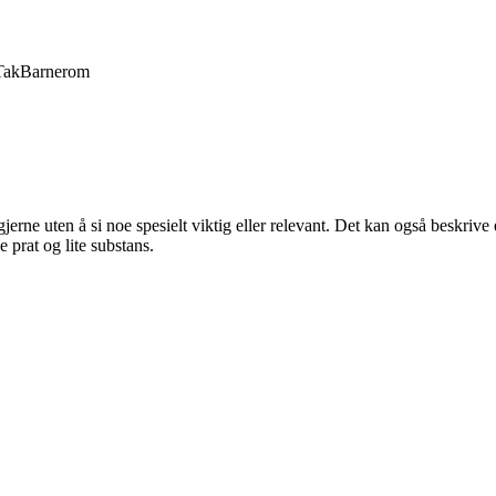
Tak
Barnerom
 gjerne uten å si noe spesielt viktig eller relevant. Det kan også beskriv
 prat og lite substans.