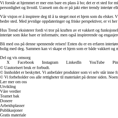
Vi forstår at hjemmet er mer enn bare en plass å bo; det er et sted for 
personlighet og livsstil. Uansett om du er på jakt etter trendy interiør e
Vår visjon er å inspirere deg til å ta steget mot et hjem som du elsker. V
bedre sted. Med jevnlige oppdateringer og friske perspektiver, er vi he
Hus Trend eksisterer fordi vi tror på kraften av et vakkert og funksjonel
interiør som ikke bare er informativ, men også inspirerende og engasje
Bli med oss på denne spennende reisen! Enten du er en erfaren interiørd
bolig med deg. Sammen kan vi skape et hjem som er både vakkert og m
Del og vis omsorg
X
Facebook
Instagram
LinkedIn
YouTube
Pin
© Uautorisert bruk er forbudt.
© Innholdet er beskyttet. Vi anbefaler produkter som vi selv står inne 
© Vi forbeholder oss alle rettigheter til materialet på denne siden. Noe
Lær mer om oss
Utvikling
Våre verdier
Teamet bak
Donere
Arbeidsplasser
Publikasjoner
Gratis materiale