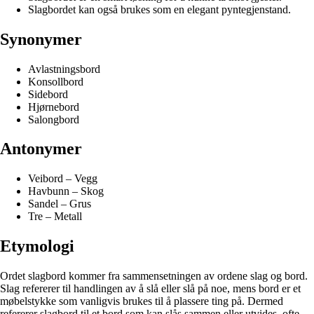
Slagbordet kan også brukes som en elegant pyntegjenstand.
Synonymer
Avlastningsbord
Konsollbord
Sidebord
Hjørnebord
Salongbord
Antonymer
Veibord – Vegg
Havbunn – Skog
Sandel – Grus
Tre – Metall
Etymologi
Ordet slagbord kommer fra sammensetningen av ordene slag og bord.
Slag refererer til handlingen av å slå eller slå på noe, mens bord er et
møbelstykke som vanligvis brukes til å plassere ting på. Dermed
refererer slagbord til et bord som kan slås sammen eller utvides, ofte