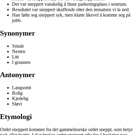
Det var sneppert vanskelig å finne parkeringsplass i sentrum.
Resultatet var sneppert skuffende etter den innsatsen vi la ned.
Han følte seg sneppert syk, men klarte likevel å komme seg på
jobb.
Synonymer
Smule
Nesten
Litt
I grunnen
Antonymer
Langsomt
Rolig
Kjedelig
Sløvt
Etymologi
Ordet sneppert kommer fra det gammelnorske ordet sneppt, som betyr
rask eller hurtig. I dag brukes ordet sneppert ofte for å beskrive noe