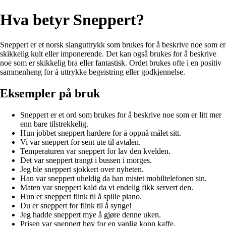
Hva betyr Sneppert?
Sneppert er et norsk slanguttrykk som brukes for å beskrive noe som er
skikkelig kult eller imponerende. Det kan også brukes for å beskrive
noe som er skikkelig bra eller fantastisk. Ordet brukes ofte i en positiv
sammenheng for å uttrykke begeistring eller godkjennelse.
Eksempler på bruk
Sneppert er et ord som brukes for å beskrive noe som er litt mer
enn bare tilstrekkelig.
Hun jobbet sneppert hardere for å oppnå målet sitt.
Vi var sneppert for sent ute til avtalen.
Temperaturen var sneppert for lav den kvelden.
Det var sneppert trangt i bussen i morges.
Jeg ble sneppert sjokkert over nyheten.
Han var sneppert uheldig da han mistet mobiltelefonen sin.
Maten var sneppert kald da vi endelig fikk servert den.
Hun er sneppert flink til å spille piano.
Du er sneppert for flink til å synge!
Jeg hadde sneppert mye å gjøre denne uken.
Prisen var sneppert høy for en vanlig kopp kaffe.