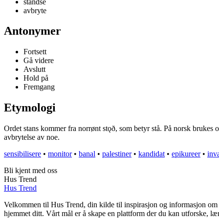
standse
avbryte
Antonymer
Fortsett
Gå videre
Avslutt
Hold på
Fremgang
Etymologi
Ordet stans kommer fra norrønt stǫð, som betyr stå. På norsk brukes ord
avbrytelse av noe.
sensibilisere
•
monitor
•
banal
•
palestiner
•
kandidat
•
epikureer
•
inv
Bli kjent med oss
Hus Trend
Hus Trend
Velkommen til Hus Trend, din kilde til inspirasjon og informasjon om b
hjemmet ditt. Vårt mål er å skape en plattform der du kan utforske, lær