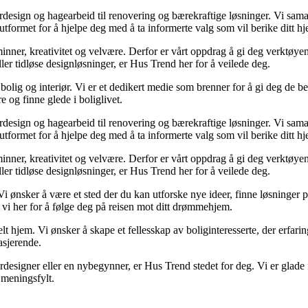
iørdesign og hagearbeid til renovering og bærekraftige løsninger. Vi sam
utformet for å hjelpe deg med å ta informerte valg som vil berike ditt hj
r minner, kreativitet og velvære. Derfor er vårt oppdrag å gi deg verktøy
eller tidløse designløsninger, er Hus Trend her for å veilede deg.
olig og interiør. Vi er et dedikert medie som brenner for å gi deg de be
e og finne glede i boliglivet.
iørdesign og hagearbeid til renovering og bærekraftige løsninger. Vi sam
utformet for å hjelpe deg med å ta informerte valg som vil berike ditt hj
r minner, kreativitet og velvære. Derfor er vårt oppdrag å gi deg verktøy
eller tidløse designløsninger, er Hus Trend her for å veilede deg.
Vi ønsker å være et sted der du kan utforske nye ideer, finne løsninger på u
 vi her for å følge deg på reisen mot ditt drømmehjem.
lt hjem. Vi ønsker å skape et fellesskap av boliginteresserte, der erfarin
asjerende.
designer eller en nybegynner, er Hus Trend stedet for deg. Vi er glade f
meningsfylt.