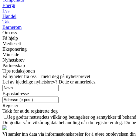
Energi
Lys
Handel
Tak
Barnerom
Om oss
Få hjelp
Mediesett
Eksponering
Min side
Nyhetsbrev
Partnerskap
Tips redaksjonen
Få nyheter fra oss – meld deg på nyhetsbrevet
Lei av kjedelige nyhetsbrev? Dette er annerledes.
E-postadresse
Register
Takk for at du registrerte deg
Jeg godtar nettstedets vilkår og betingelser og samtykker til behan
Du godtar våre vilkår og databehandling når du registrerer deg. Du be
Vi samler inn data via informasjonskapsler for å gjøre opplevelsen din