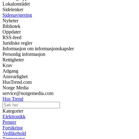
Lokalområdet
Sidelenker
Sidenavigering
Nyheter
Bibliotek
Oppdater
RSS-feed
Juridiske regler
Informasjon om informasjonskapsler
Personlig informasjon
Rettigheter
Krav
Adgang
Ansvarlighet
HusTrend.com
Norge Media
service@norgemedia.com
Hus Trend
Kategorier
Elektronikk
Penger
Forsikring
Vedlikehold
Temperatur