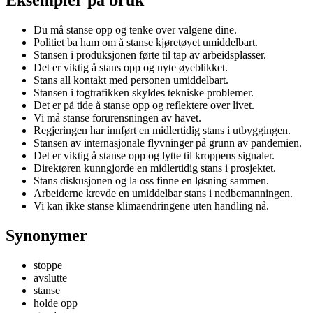
Du må stanse opp og tenke over valgene dine.
Politiet ba ham om å stanse kjøretøyet umiddelbart.
Stansen i produksjonen førte til tap av arbeidsplasser.
Det er viktig å stans opp og nyte øyeblikket.
Stans all kontakt med personen umiddelbart.
Stansen i togtrafikken skyldes tekniske problemer.
Det er på tide å stanse opp og reflektere over livet.
Vi må stanse forurensningen av havet.
Regjeringen har innført en midlertidig stans i utbyggingen.
Stansen av internasjonale flyvninger på grunn av pandemien.
Det er viktig å stanse opp og lytte til kroppens signaler.
Direktøren kunngjorde en midlertidig stans i prosjektet.
Stans diskusjonen og la oss finne en løsning sammen.
Arbeiderne krevde en umiddelbar stans i nedbemanningen.
Vi kan ikke stanse klimaendringene uten handling nå.
Synonymer
stoppe
avslutte
stanse
holde opp