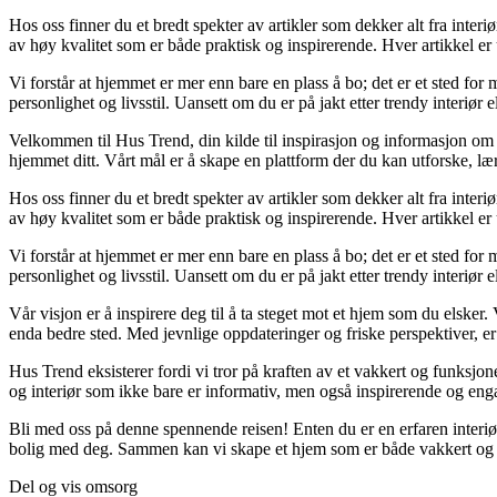
Hos oss finner du et bredt spekter av artikler som dekker alt fra inter
av høy kvalitet som er både praktisk og inspirerende. Hver artikkel er 
Vi forstår at hjemmet er mer enn bare en plass å bo; det er et sted fo
personlighet og livsstil. Uansett om du er på jakt etter trendy interiør 
Velkommen til Hus Trend, din kilde til inspirasjon og informasjon om b
hjemmet ditt. Vårt mål er å skape en plattform der du kan utforske, lær
Hos oss finner du et bredt spekter av artikler som dekker alt fra inter
av høy kvalitet som er både praktisk og inspirerende. Hver artikkel er 
Vi forstår at hjemmet er mer enn bare en plass å bo; det er et sted fo
personlighet og livsstil. Uansett om du er på jakt etter trendy interiør 
Vår visjon er å inspirere deg til å ta steget mot et hjem som du elsker. 
enda bedre sted. Med jevnlige oppdateringer og friske perspektiver, er
Hus Trend eksisterer fordi vi tror på kraften av et vakkert og funksjone
og interiør som ikke bare er informativ, men også inspirerende og eng
Bli med oss på denne spennende reisen! Enten du er en erfaren interiør
bolig med deg. Sammen kan vi skape et hjem som er både vakkert og 
Del og vis omsorg