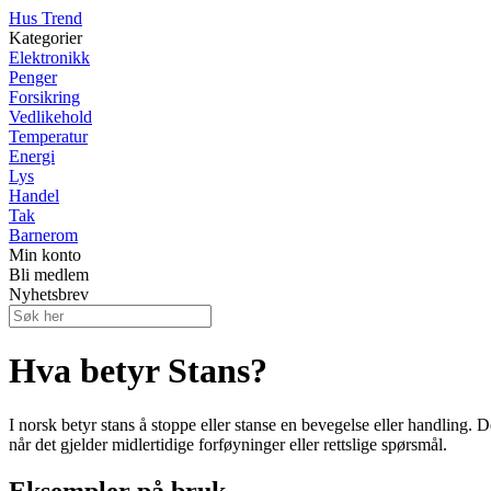
Hus Trend
Kategorier
Elektronikk
Penger
Forsikring
Vedlikehold
Temperatur
Energi
Lys
Handel
Tak
Barnerom
Min konto
Bli medlem
Nyhetsbrev
Hva betyr Stans?
I norsk betyr stans å stoppe eller stanse en bevegelse eller handling. D
når det gjelder midlertidige forføyninger eller rettslige spørsmål.
Eksempler på bruk