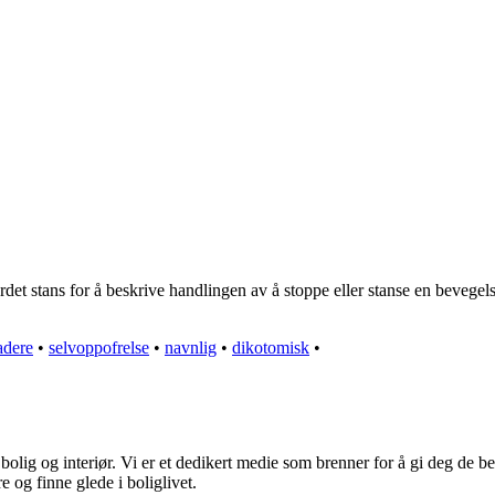
et stans for å beskrive handlingen av å stoppe eller stanse en bevegelse 
adere
•
selvoppofrelse
•
navnlig
•
dikotomisk
•
olig og interiør. Vi er et dedikert medie som brenner for å gi deg de be
e og finne glede i boliglivet.