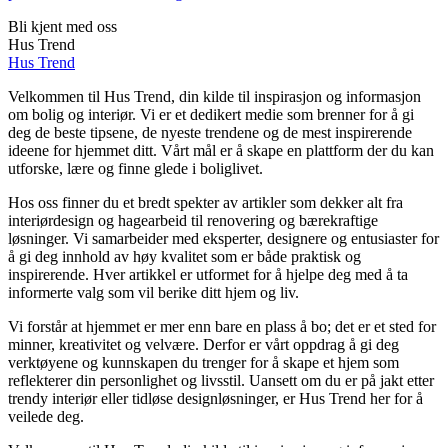
Bli kjent med oss
Hus Trend
Hus Trend
Velkommen til Hus Trend, din kilde til inspirasjon og informasjon
om bolig og interiør. Vi er et dedikert medie som brenner for å gi
deg de beste tipsene, de nyeste trendene og de mest inspirerende
ideene for hjemmet ditt. Vårt mål er å skape en plattform der du kan
utforske, lære og finne glede i boliglivet.
Hos oss finner du et bredt spekter av artikler som dekker alt fra
interiørdesign og hagearbeid til renovering og bærekraftige
løsninger. Vi samarbeider med eksperter, designere og entusiaster for
å gi deg innhold av høy kvalitet som er både praktisk og
inspirerende. Hver artikkel er utformet for å hjelpe deg med å ta
informerte valg som vil berike ditt hjem og liv.
Vi forstår at hjemmet er mer enn bare en plass å bo; det er et sted for
minner, kreativitet og velvære. Derfor er vårt oppdrag å gi deg
verktøyene og kunnskapen du trenger for å skape et hjem som
reflekterer din personlighet og livsstil. Uansett om du er på jakt etter
trendy interiør eller tidløse designløsninger, er Hus Trend her for å
veilede deg.