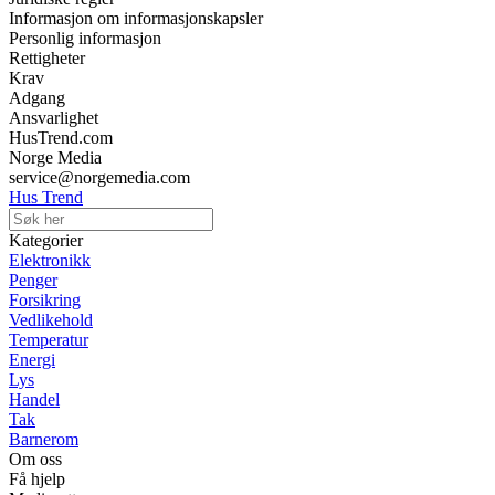
Informasjon om informasjonskapsler
Personlig informasjon
Rettigheter
Krav
Adgang
Ansvarlighet
HusTrend.com
Norge Media
service@norgemedia.com
Hus Trend
Kategorier
Elektronikk
Penger
Forsikring
Vedlikehold
Temperatur
Energi
Lys
Handel
Tak
Barnerom
Om oss
Få hjelp