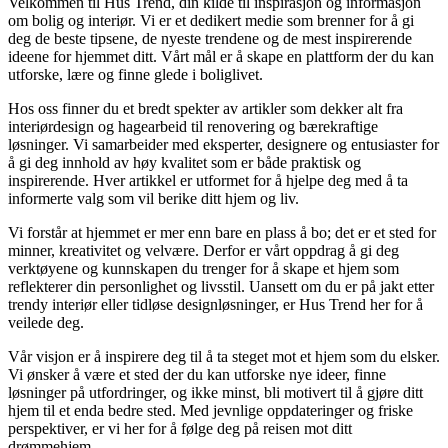
Velkommen til Hus Trend, din kilde til inspirasjon og informasjon
om bolig og interiør. Vi er et dedikert medie som brenner for å gi
deg de beste tipsene, de nyeste trendene og de mest inspirerende
ideene for hjemmet ditt. Vårt mål er å skape en plattform der du kan
utforske, lære og finne glede i boliglivet.
Hos oss finner du et bredt spekter av artikler som dekker alt fra
interiørdesign og hagearbeid til renovering og bærekraftige
løsninger. Vi samarbeider med eksperter, designere og entusiaster for
å gi deg innhold av høy kvalitet som er både praktisk og
inspirerende. Hver artikkel er utformet for å hjelpe deg med å ta
informerte valg som vil berike ditt hjem og liv.
Vi forstår at hjemmet er mer enn bare en plass å bo; det er et sted for
minner, kreativitet og velvære. Derfor er vårt oppdrag å gi deg
verktøyene og kunnskapen du trenger for å skape et hjem som
reflekterer din personlighet og livsstil. Uansett om du er på jakt etter
trendy interiør eller tidløse designløsninger, er Hus Trend her for å
veilede deg.
Vår visjon er å inspirere deg til å ta steget mot et hjem som du elsker.
Vi ønsker å være et sted der du kan utforske nye ideer, finne
løsninger på utfordringer, og ikke minst, bli motivert til å gjøre ditt
hjem til et enda bedre sted. Med jevnlige oppdateringer og friske
perspektiver, er vi her for å følge deg på reisen mot ditt
drømmehjem.