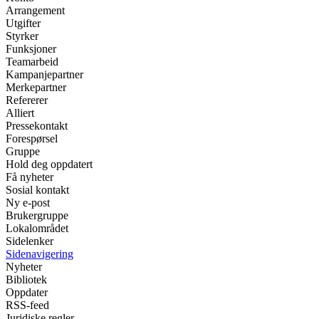
Arrangement
Utgifter
Styrker
Funksjoner
Teamarbeid
Kampanjepartner
Merkepartner
Refererer
Alliert
Pressekontakt
Forespørsel
Gruppe
Hold deg oppdatert
Få nyheter
Sosial kontakt
Ny e-post
Brukergruppe
Lokalområdet
Sidelenker
Sidenavigering
Nyheter
Bibliotek
Oppdater
RSS-feed
Juridiske regler