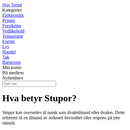
Hus Trend
Kategorier
Elektronikk
Penger
Forsikring
Vedlikehold
Temperatur
Energi
Lys
Handel
Tak
Barnerom
Min konto
Bli medlem
Nyhetsbrev
Hva betyr Stupor?
Stupor kan oversettes til norsk som dvaletilstand eller dvalen. Dette
refererer til en tilstand av redusert bevissthet eller respons på ytre
stimuli.