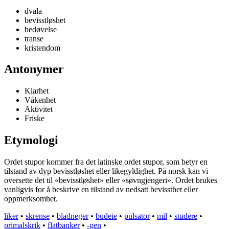
dvala
bevisstløshet
bedøvelse
transe
kristendom
Antonymer
Klarhet
Våkenhet
Aktivitet
Friske
Etymologi
Ordet stupor kommer fra det latinske ordet stupor, som betyr en
tilstand av dyp bevisstløshet eller likegyldighet. På norsk kan vi
oversette det til «bevisstløshet» eller «søvngjengeri». Ordet brukes
vanligvis for å beskrive en tilstand av nedsatt bevissthet eller
oppmerksomhet.
liker
•
skrense
•
bladneger
•
budeie
•
pulsator
•
mil
•
studere
•
primalskrik
•
flatbanker
•
-gen
•