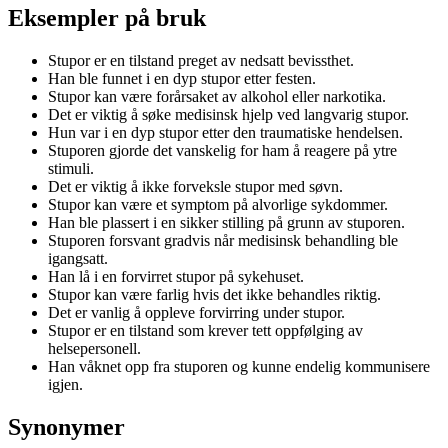
Eksempler på bruk
Stupor er en tilstand preget av nedsatt bevissthet.
Han ble funnet i en dyp stupor etter festen.
Stupor kan være forårsaket av alkohol eller narkotika.
Det er viktig å søke medisinsk hjelp ved langvarig stupor.
Hun var i en dyp stupor etter den traumatiske hendelsen.
Stuporen gjorde det vanskelig for ham å reagere på ytre
stimuli.
Det er viktig å ikke forveksle stupor med søvn.
Stupor kan være et symptom på alvorlige sykdommer.
Han ble plassert i en sikker stilling på grunn av stuporen.
Stuporen forsvant gradvis når medisinsk behandling ble
igangsatt.
Han lå i en forvirret stupor på sykehuset.
Stupor kan være farlig hvis det ikke behandles riktig.
Det er vanlig å oppleve forvirring under stupor.
Stupor er en tilstand som krever tett oppfølging av
helsepersonell.
Han våknet opp fra stuporen og kunne endelig kommunisere
igjen.
Synonymer