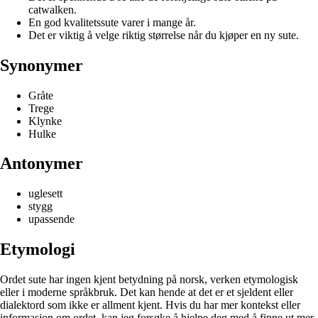
catwalken.
En god kvalitetssute varer i mange år.
Det er viktig å velge riktig størrelse når du kjøper en ny sute.
Synonymer
Gråte
Trege
Klynke
Hulke
Antonymer
uglesett
stygg
upassende
Etymologi
Ordet sute har ingen kjent betydning på norsk, verken etymologisk
eller i moderne språkbruk. Det kan hende at det er et sjeldent eller
dialektord som ikke er allment kjent. Hvis du har mer kontekst eller
informasjon om ordet, kan jeg forsøke å hjelpe deg med å finne ut mer.