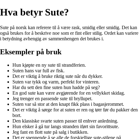
Hva betyr Sute?
Sute på norsk kan referere til å være rask, smidig eller smidig. Det kan
også brukes for å beskrive noe som er fint eller stilig. Ordet kan variere
i betydning avhengig av sammenhengen det brukes i.
Eksempler på bruk
Hun kjøpte en ny sute til strandferien.
Suten hans var full av fisk.
Det er viktig å bruke riktig sute når du dykker.
Suten var tykk og varm, perfekt for vinteren.
Har du sett den fine suten hun hadde på seg?
En god sute kan være avgjørende for en vellykket skidag.
Jeg trenger en passende sute til bryllupet.
Suten var så stor at den knapt fikk plass i bagasjerommet.
Det er viktig å sørge for at suten er ren og tørr før du pakker den
bort.
Den klassiske svarte suten passer til enhver anledning.
Hun elsker å gå tur langs stranden iført sin favorittsute.
Jeg fant en flott sute på salg i butikken.
Det er spennende å se alle de forskjellige sute-stilene på