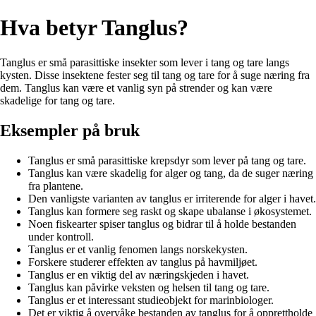
Hva betyr Tanglus?
Tanglus er små parasittiske insekter som lever i tang og tare langs
kysten. Disse insektene fester seg til tang og tare for å suge næring fra
dem. Tanglus kan være et vanlig syn på strender og kan være
skadelige for tang og tare.
Eksempler på bruk
Tanglus er små parasittiske krepsdyr som lever på tang og tare.
Tanglus kan være skadelig for alger og tang, da de suger næring
fra plantene.
Den vanligste varianten av tanglus er irriterende for alger i havet.
Tanglus kan formere seg raskt og skape ubalanse i økosystemet.
Noen fiskearter spiser tanglus og bidrar til å holde bestanden
under kontroll.
Tanglus er et vanlig fenomen langs norskekysten.
Forskere studerer effekten av tanglus på havmiljøet.
Tanglus er en viktig del av næringskjeden i havet.
Tanglus kan påvirke veksten og helsen til tang og tare.
Tanglus er et interessant studieobjekt for marinbiologer.
Det er viktig å overvåke bestanden av tanglus for å opprettholde