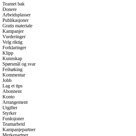
Teamet bak
Donere
Arbeidsplasser
Publikasjoner
Gratis materiale
Kampanjer
Vurderinger
Velg riktig
Forklaringer
Klipp
Kunnskap
Spørsmål og svar
Feilsøking
Kommentar
Jobb
Lag et tips
Abonnent
Konto
Arrangement
Utgifter
Styrker
Funksjoner
Teamarbeid
Kampanjepartner
Merkepartner