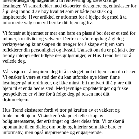
interiørdesign og hagearbeid til renovering og bærekraftige
løsninger. Vi samarbeider med eksperter, designere og entusiaster for
å gi deg innhold av høy kvalitet som er både praktisk og
inspirerende. Hver artikkel er utformet for å hjelpe deg med å ta
informerte valg som vil berike ditt hjem og liv.
Vi forstår at hjemmet er mer enn bare en plass å bo; det er et sted for
minner, kreativitet og velvære. Derfor er vårt oppdrag å gi deg
verktøyene og kunnskapen du trenger for å skape et hjem som
reflekterer din personlighet og livsstil. Uansett om du er på jakt etter
trendy interiør eller tidløse designløsninger, er Hus Trend her for å
veilede deg.
Vår visjon er å inspirere deg til å ta steget mot et hjem som du elsker.
Vi ønsker å være et sted der du kan utforske nye ideer, finne
løsninger på utfordringer, og ikke minst, bli motivert til å gjøre ditt
hjem til et enda bedre sted. Med jevnlige oppdateringer og friske
perspektiver, er vi her for å følge deg på reisen mot ditt
drømmehjem.
Hus Trend eksisterer fordi vi tror på kraften av et vakkert og
funksjonelt hjem. Vi ønsker å skape et fellesskap av
boliginteresserte, der erfaringer og ideer deles fritt. Vi ønsker å
oppmuntre til en dialog om bolig og interiør som ikke bare er
informativ, men også inspirerende og engasjerende.