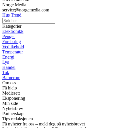
Norge Media
service@norgemedia.com
Hus Trend
Kategorier
Elektronikk
Penger
Forsikring
Vedlikehold
Temperatur
Energi
Lys
Handel
Tak
Barnerom
Om oss
Få hjelp
Mediesett
Eksponering
Min side
Nyhetsbrev
Partnerskap
Tips redaksjonen
Få nyheter fra oss – meld deg på nyhetsbrevet