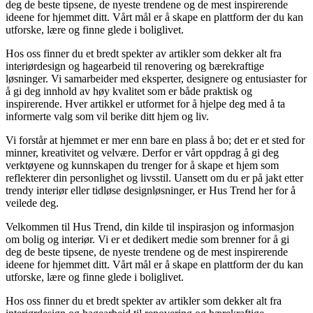
deg de beste tipsene, de nyeste trendene og de mest inspirerende
ideene for hjemmet ditt. Vårt mål er å skape en plattform der du kan
utforske, lære og finne glede i boliglivet.
Hos oss finner du et bredt spekter av artikler som dekker alt fra
interiørdesign og hagearbeid til renovering og bærekraftige
løsninger. Vi samarbeider med eksperter, designere og entusiaster for
å gi deg innhold av høy kvalitet som er både praktisk og
inspirerende. Hver artikkel er utformet for å hjelpe deg med å ta
informerte valg som vil berike ditt hjem og liv.
Vi forstår at hjemmet er mer enn bare en plass å bo; det er et sted for
minner, kreativitet og velvære. Derfor er vårt oppdrag å gi deg
verktøyene og kunnskapen du trenger for å skape et hjem som
reflekterer din personlighet og livsstil. Uansett om du er på jakt etter
trendy interiør eller tidløse designløsninger, er Hus Trend her for å
veilede deg.
Velkommen til Hus Trend, din kilde til inspirasjon og informasjon
om bolig og interiør. Vi er et dedikert medie som brenner for å gi
deg de beste tipsene, de nyeste trendene og de mest inspirerende
ideene for hjemmet ditt. Vårt mål er å skape en plattform der du kan
utforske, lære og finne glede i boliglivet.
Hos oss finner du et bredt spekter av artikler som dekker alt fra