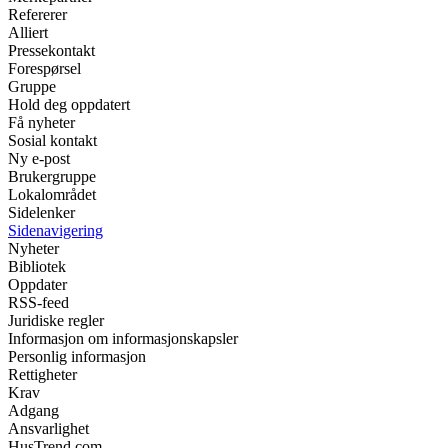
Refererer
Alliert
Pressekontakt
Forespørsel
Gruppe
Hold deg oppdatert
Få nyheter
Sosial kontakt
Ny e-post
Brukergruppe
Lokalområdet
Sidelenker
Sidenavigering
Nyheter
Bibliotek
Oppdater
RSS-feed
Juridiske regler
Informasjon om informasjonskapsler
Personlig informasjon
Rettigheter
Krav
Adgang
Ansvarlighet
HusTrend.com