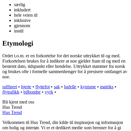
særlig
inkludert
hele veien til
inklusive
gjennom
inntil
Etymologi
Ordet t.o.m. er en forkortelse for det norske uttrykket til og med.
Forkortelsen brukes for å indikere at noe gjelder fram til og med en
bestemt dato, tidspunkt eller hendelse. Uttrykket stammer fra norsk
og brukes ofte i formelle sammenhenger for å presisere omfanget av
noe.
raffinert
•
hjerte
•
flyttefot
•
sak
•
hafelle
•
kynisme
•
matriks
•
flytrafikk
•
bilbombe
•
vyrk
•
Bli kjent med oss
Hus Trend
Hus Trend
Velkommen til Hus Trend, din kilde til inspirasjon og informasjon
om bolig og interiør. Vi er et dedikert medie som brenner for å gi