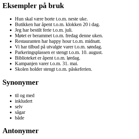
Eksempler på bruk
Hun skal være borte t.o.m. neste uke.
Butikken har åpent t.o.m. klokken 20 i dag.
Jeg har bestilt ferie t.o.m. juli.
Møtet er berammet t.o.m. fredag denne uken.
Restauranten har happy hour t.o.m. midnatt.
Vi har tilbud på utvalgte varer t.o.m. søndag.
Parkeringsplassen er stengt t.o.m. 10. august.
Biblioteket er åpent t.o.m. lørdag.
Kampanjen varer t.o.m. 31. mai.
Skolen holder stengt t.o.m. påskeferien.
Synonymer
til og med
inkludert
selv
sågar
både
Antonymer