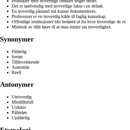
Produkter med troverdige omtaler selger bedre.
Det er nødvendig med troverdige fakta i en debatt.
En troverdig påstand må kunne dokumenteres.
Professorer er en troverdig kilde til faglig kunnskap.
Offentlige institusjoner blir bedømt ut fra hvor troverdige de er.
Misbruk av tillit fører til at man mister sin troverdighet.
Synonymer
Pålitelig
Seriøs
Tillitsvekkende
Autentisk
Reell
Antonymer
Utroverdig
Mistillitsfull
Usikker
Påliteløs
Upålitelig