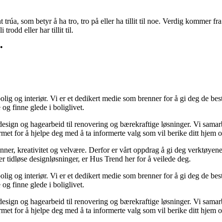
trúa, som betyr å ha tro, tro på eller ha tillit til noe. Verdig kommer fr
rodd eller har tillit til.
•
lig og interiør. Vi er et dedikert medie som brenner for å gi deg de bes
og finne glede i boliglivet.
ørdesign og hagearbeid til renovering og bærekraftige løsninger. Vi sama
rmet for å hjelpe deg med å ta informerte valg som vil berike ditt hjem o
minner, kreativitet og velvære. Derfor er vårt oppdrag å gi deg verktøye
ller tidløse designløsninger, er Hus Trend her for å veilede deg.
lig og interiør. Vi er et dedikert medie som brenner for å gi deg de bes
og finne glede i boliglivet.
ørdesign og hagearbeid til renovering og bærekraftige løsninger. Vi sama
rmet for å hjelpe deg med å ta informerte valg som vil berike ditt hjem o