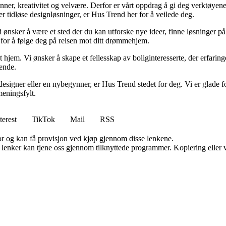
minner, kreativitet og velvære. Derfor er vårt oppdrag å gi deg verktøye
ller tidløse designløsninger, er Hus Trend her for å veilede deg.
i ønsker å være et sted der du kan utforske nye ideer, finne løsninger på u
r for å følge deg på reisen mot ditt drømmehjem.
t hjem. Vi ønsker å skape et fellesskap av boliginteresserte, der erfaring
rende.
esigner eller en nybegynner, er Hus Trend stedet for deg. Vi er glade fo
eningsfylt.
terest
TikTok
Mail
RSS
for og kan få provisjon ved kjøp gjennom disse lenkene.
n lenker kan tjene oss gjennom tilknyttede programmer. Kopiering eller v