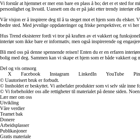
Vi forstår at hjemmet er mer enn bare en plass å bo; det er et sted for 
personlighet og livsstil. Uansett om du er på jakt etter trendy interiør e
Vår visjon er å inspirere deg til å ta steget mot et hjem som du elsker. V
bedre sted. Med jevnlige oppdateringer og friske perspektiver, er vi he
Hus Trend eksisterer fordi vi tror på kraften av et vakkert og funksjonel
interiør som ikke bare er informativ, men også inspirerende og engasje
Bli med oss på denne spennende reisen! Enten du er en erfaren interiørd
bolig med deg. Sammen kan vi skape et hjem som er både vakkert og m
Del og vis omsorg
X
Facebook
Instagram
LinkedIn
YouTube
Pin
© Uautorisert bruk er forbudt.
© Innholdet er beskyttet. Vi anbefaler produkter som vi selv står inne 
© Vi forbeholder oss alle rettigheter til materialet på denne siden. Noe
Lær mer om oss
Utvikling
Våre verdier
Teamet bak
Donere
Arbeidsplasser
Publikasjoner
Gratis materiale