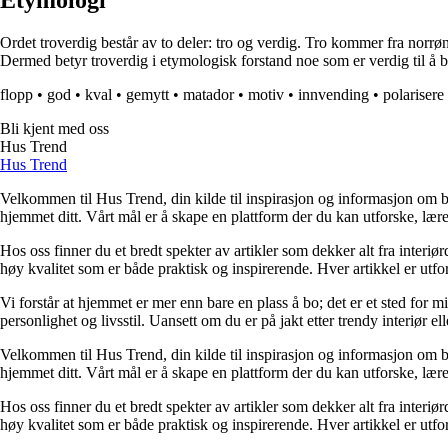
Etymologi
Ordet troverdig består av to deler: tro og verdig. Tro kommer fra norrønt 
Dermed betyr troverdig i etymologisk forstand noe som er verdig til å bli t
flopp
•
god
•
kval
•
gemytt
•
matador
•
motiv
•
innvending
•
polarisere
Bli kjent med oss
Hus Trend
Hus Trend
Velkommen til Hus Trend, din kilde til inspirasjon og informasjon om bo
hjemmet ditt. Vårt mål er å skape en plattform der du kan utforske, lære 
Hos oss finner du et bredt spekter av artikler som dekker alt fra interi
høy kvalitet som er både praktisk og inspirerende. Hver artikkel er utfo
Vi forstår at hjemmet er mer enn bare en plass å bo; det er et sted for 
personlighet og livsstil. Uansett om du er på jakt etter trendy interiør e
Velkommen til Hus Trend, din kilde til inspirasjon og informasjon om bo
hjemmet ditt. Vårt mål er å skape en plattform der du kan utforske, lære 
Hos oss finner du et bredt spekter av artikler som dekker alt fra interi
høy kvalitet som er både praktisk og inspirerende. Hver artikkel er utfo