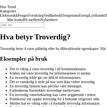
Hus Trend
Kategorier
Elektronikk
Penger
Forsikring
Vedlikehold
Temperatur
Energi
Lys
Handel
Min konto
Bli medlem
Nyhetsbrev
Hva betyr Troverdig?
Troverdig betyr å være pålitelig eller ha tillitvekkende egenskaper. Når n
Eksempler på bruk
Det er viktig å være troverdig i all kommunikasjon.
Kilden må være troverdig for informasjonen vi mottar.
En troverdig kilde gir oss tillit til informasjonen.
Det er vanskelig å stole på noe som ikke virker troverdig.
En troverdig historie kan påvirke våre meninger.
Forbrukerne foretrekker troverdige merkevarer.
En troverdig vitneforklaring kan være avgjørende i retten.
Politikerne må opptre troverdig for å beholde velgernes tillit.
Medier har en viktig rolle i å formidle troverdig informasjon.