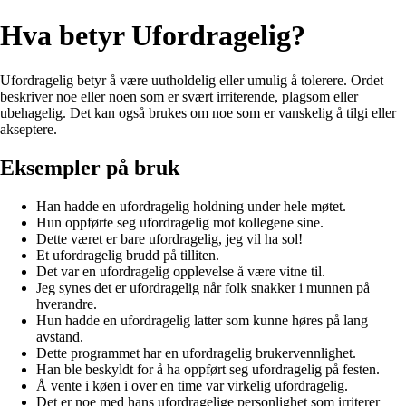
Hva betyr Ufordragelig?
Ufordragelig betyr å være uutholdelig eller umulig å tolerere. Ordet
beskriver noe eller noen som er svært irriterende, plagsom eller
ubehagelig. Det kan også brukes om noe som er vanskelig å tilgi eller
akseptere.
Eksempler på bruk
Han hadde en ufordragelig holdning under hele møtet.
Hun oppførte seg ufordragelig mot kollegene sine.
Dette været er bare ufordragelig, jeg vil ha sol!
Et ufordragelig brudd på tilliten.
Det var en ufordragelig opplevelse å være vitne til.
Jeg synes det er ufordragelig når folk snakker i munnen på
hverandre.
Hun hadde en ufordragelig latter som kunne høres på lang
avstand.
Dette programmet har en ufordragelig brukervennlighet.
Han ble beskyldt for å ha oppført seg ufordragelig på festen.
Å vente i køen i over en time var virkelig ufordragelig.
Det er noe med hans ufordragelige personlighet som irriterer