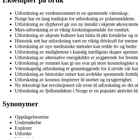
Utforskning av verdensrommet er en spennende vitenskap.
Norge har en lang tradisjon for utforskning av polarområdene.
Utforskning av dyphavet gir oss ny innsikt i ukjente økosysteme
Mars-utforskning er et viktig forskningsområde for romfart.
Utforskning av ukjente kulturer kan bidra til økt forståelse og r
Historisk sett har utforskning vært en viktig drivkraft for menn
Utforskning av nye medisinske metoder kan redde liv og bedre 
Utforskning av mulighetene i kunstig intelligens skaper spenne
Utforskning av alternative energikilder er avgjørende for fremti
Utforskning av rommet kan gi oss svar på store kosmologiske s
Vitenskapelig utforskning er grunnleggende for å utvide vår ku
Utforskning av historiske ruiner kan avdekke spennende fortid
Utforskning av kosmos inspirerer til storhet og nysgjerrighet.
Ny teknologi har revolusjonert vår evne til utforskning av det u
Utforskning av fjellområdene i Norge er en populær aktivitet blan
Synonymer
Oppdagelsesreise
Undersøkelse
Explorer
Utforske