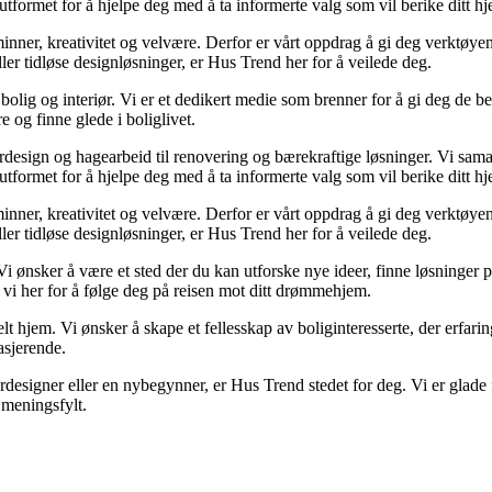
utformet for å hjelpe deg med å ta informerte valg som vil berike ditt hj
r minner, kreativitet og velvære. Derfor er vårt oppdrag å gi deg verktøy
eller tidløse designløsninger, er Hus Trend her for å veilede deg.
olig og interiør. Vi er et dedikert medie som brenner for å gi deg de be
e og finne glede i boliglivet.
iørdesign og hagearbeid til renovering og bærekraftige løsninger. Vi sam
utformet for å hjelpe deg med å ta informerte valg som vil berike ditt hj
r minner, kreativitet og velvære. Derfor er vårt oppdrag å gi deg verktøy
eller tidløse designløsninger, er Hus Trend her for å veilede deg.
Vi ønsker å være et sted der du kan utforske nye ideer, finne løsninger på u
 vi her for å følge deg på reisen mot ditt drømmehjem.
lt hjem. Vi ønsker å skape et fellesskap av boliginteresserte, der erfarin
asjerende.
designer eller en nybegynner, er Hus Trend stedet for deg. Vi er glade f
meningsfylt.