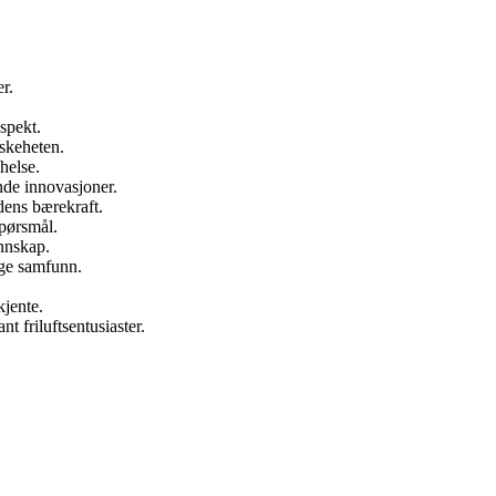
r.
espekt.
eskeheten.
helse.
nde innovasjoner.
dens bærekraft.
pørsmål.
nnskap.
ige samfunn.
kjente.
t friluftsentusiaster.