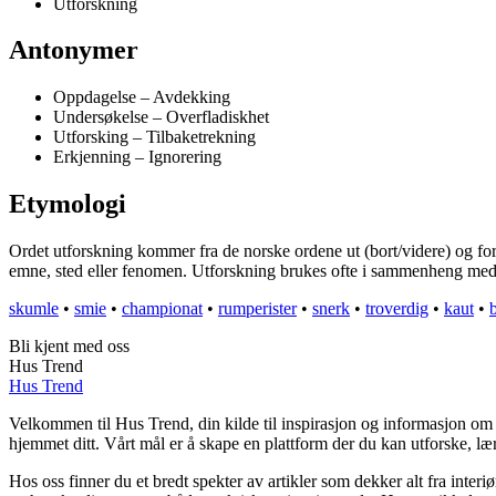
Utforskning
Antonymer
Oppdagelse – Avdekking
Undersøkelse – Overfladiskhet
Utforsking – Tilbaketrekning
Erkjenning – Ignorering
Etymologi
Ordet utforskning kommer fra de norske ordene ut (bort/videre) og for
emne, sted eller fenomen. Utforskning brukes ofte i sammenheng med o
skumle
•
smie
•
championat
•
rumperister
•
snerk
•
troverdig
•
kaut
•
Bli kjent med oss
Hus Trend
Hus Trend
Velkommen til Hus Trend, din kilde til inspirasjon og informasjon om b
hjemmet ditt. Vårt mål er å skape en plattform der du kan utforske, lær
Hos oss finner du et bredt spekter av artikler som dekker alt fra inter