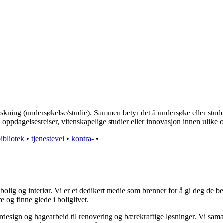
skning (undersøkelse/studie). Sammen betyr det å undersøke eller stude
ppdagelsesreiser, vitenskapelige studier eller innovasjon innen ulike 
bibliotek
•
tjenestevei
•
kontra-
•
olig og interiør. Vi er et dedikert medie som brenner for å gi deg de be
e og finne glede i boliglivet.
iørdesign og hagearbeid til renovering og bærekraftige løsninger. Vi sam