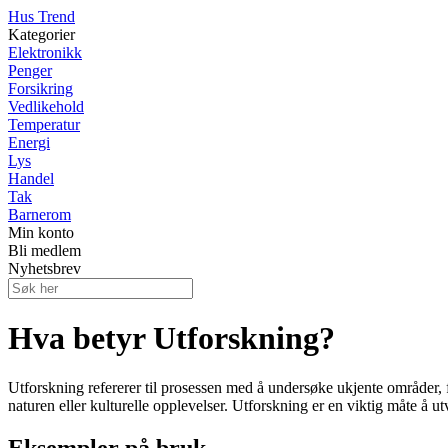
Hus Trend
Kategorier
Elektronikk
Penger
Forsikring
Vedlikehold
Temperatur
Energi
Lys
Handel
Tak
Barnerom
Min konto
Bli medlem
Nyhetsbrev
Hva betyr Utforskning?
Utforskning refererer til prosessen med å undersøke ukjente områder,
naturen eller kulturelle opplevelser. Utforskning er en viktig måte å 
Eksempler på bruk