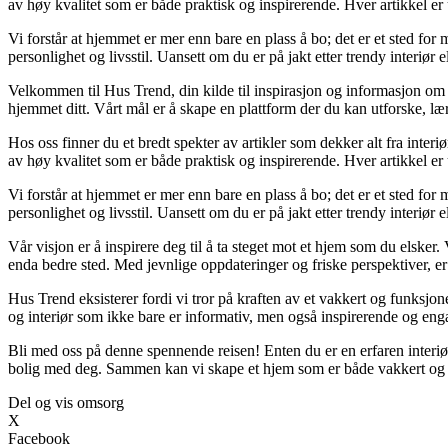
av høy kvalitet som er både praktisk og inspirerende. Hver artikkel er 
Vi forstår at hjemmet er mer enn bare en plass å bo; det er et sted fo
personlighet og livsstil. Uansett om du er på jakt etter trendy interiør 
Velkommen til Hus Trend, din kilde til inspirasjon og informasjon om b
hjemmet ditt. Vårt mål er å skape en plattform der du kan utforske, lær
Hos oss finner du et bredt spekter av artikler som dekker alt fra inter
av høy kvalitet som er både praktisk og inspirerende. Hver artikkel er 
Vi forstår at hjemmet er mer enn bare en plass å bo; det er et sted fo
personlighet og livsstil. Uansett om du er på jakt etter trendy interiør 
Vår visjon er å inspirere deg til å ta steget mot et hjem som du elsker. 
enda bedre sted. Med jevnlige oppdateringer og friske perspektiver, er
Hus Trend eksisterer fordi vi tror på kraften av et vakkert og funksjone
og interiør som ikke bare er informativ, men også inspirerende og eng
Bli med oss på denne spennende reisen! Enten du er en erfaren interiør
bolig med deg. Sammen kan vi skape et hjem som er både vakkert og 
Del og vis omsorg
X
Facebook