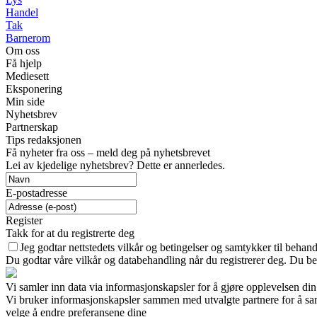
Handel
Tak
Barnerom
Om oss
Få hjelp
Mediesett
Eksponering
Min side
Nyhetsbrev
Partnerskap
Tips redaksjonen
Få nyheter fra oss – meld deg på nyhetsbrevet
Lei av kjedelige nyhetsbrev? Dette er annerledes.
E-postadresse
Register
Takk for at du registrerte deg
Jeg godtar nettstedets vilkår og betingelser og samtykker til behan
Du godtar våre vilkår og databehandling når du registrerer deg. Du be
Vi samler inn data via informasjonskapsler for å gjøre opplevelsen din
Vi bruker informasjonskapsler sammen med utvalgte partnere for å samle
velge å endre preferansene dine