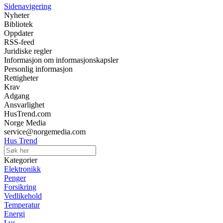
Sidenavigering
Nyheter
Bibliotek
Oppdater
RSS-feed
Juridiske regler
Informasjon om informasjonskapsler
Personlig informasjon
Rettigheter
Krav
Adgang
Ansvarlighet
HusTrend.com
Norge Media
service@norgemedia.com
Hus Trend
Kategorier
Elektronikk
Penger
Forsikring
Vedlikehold
Temperatur
Energi
Lys