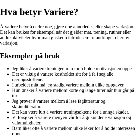
Hva betyr Variere?
Å variere betyr å endre noe, gjøre noe annerledes eller skape variasjon.
Det kan brukes for eksempel når det gjelder mat, trening, rutiner eller
andre aktiviteter hvor man ønsker å introdusere forandringer eller ny
variasjon.
Eksempler på bruk
Jeg liker å variere treningen min for å holde motivasjonen oppe.
Det er viktig å variere kostholdet sitt for å få i seg alle
næringsstoffene.
I arbeidet mitt må jeg stadig variere mellom ulike oppgaver.
Hun ønsker å variere mellom korte og lange turer når hun går på
tur.
Jeg prøver å variere mellom å lese faglitteratur og
skjønnlitteratur.
Det kan være lurt å variere treningsøktene for å unngå skader.
Vi forsøker å variere menyen vår for å gi kundene variasjon og
valgmuligheter.
Barn liker ofte å variere mellom ulike leker for å holde interessen
oppe.