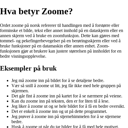
Hva betyr Zoome?
Ordet zoome på norsk refererer til handlingen med å forstørre eller
forminske et bilde, tekst eller annet innhold på en dataskjerm eller en
annen skjerm ved å bruke en zoomfunksjon. Dette kan gjøres med
tommel- og pekefingerbevegelser på en berøringsskjerm eller ved å
bruke funksjoner på en datamaskin eller annen enhet. Zoom-
funksjonen gjør at brukere kan justere størrelsen på innholdet for en
bedre visningsopplevelse.
Eksempler på bruk
Jeg må zoome inn på bildet for å se detaljene bedre.
Vær så snill å zoome ut litt, jeg får ikke med hele gruppen på
skjermen.
Det går fint å zoome inn på kartet for å se nærmere på veiene.
Kan du zoome inn på teksten, den er for liten til å lese.
Jeg liker å zoome ut og se hele bildet for å få en bedre oversikt.
Det er enkelt å zoome inn og ut på dette programmet.
Jeg prøver å zoome inn på stjernehimmelen for å se stjernene
bedre.
Husk å zoome ut når du tar bilder for å få med hele motivet.