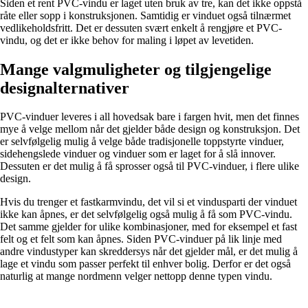
Siden et rent PVC-vindu er laget uten bruk av tre, kan det ikke oppstå
råte eller sopp i konstruksjonen. Samtidig er vinduet også tilnærmet
vedlikeholdsfritt. Det er dessuten svært enkelt å rengjøre et PVC-
vindu, og det er ikke behov for maling i løpet av levetiden.
Mange valgmuligheter og tilgjengelige
designalternativer
PVC-vinduer leveres i all hovedsak bare i fargen hvit, men det finnes
mye å velge mellom når det gjelder både design og konstruksjon. Det
er selvfølgelig mulig å velge både tradisjonelle toppstyrte vinduer,
sidehengslede vinduer og vinduer som er laget for å slå innover.
Dessuten er det mulig å få sprosser også til PVC-vinduer, i flere ulike
design.
Hvis du trenger et fastkarmvindu, det vil si et vindusparti der vinduet
ikke kan åpnes, er det selvfølgelig også mulig å få som PVC-vindu.
Det samme gjelder for ulike kombinasjoner, med for eksempel et fast
felt og et felt som kan åpnes. Siden PVC-vinduer på lik linje med
andre vindustyper kan skreddersys når det gjelder mål, er det mulig å
lage et vindu som passer perfekt til enhver bolig. Derfor er det også
naturlig at mange nordmenn velger nettopp denne typen vindu.