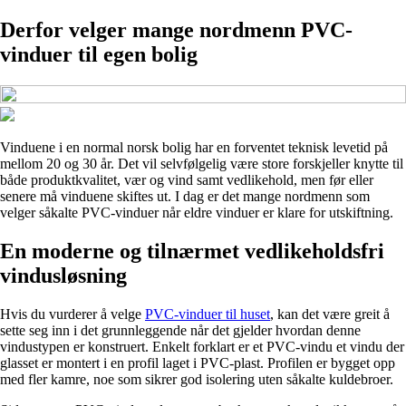
Derfor velger mange nordmenn PVC-
vinduer til egen bolig
Vinduene i en normal norsk bolig har en forventet teknisk levetid på
mellom 20 og 30 år. Det vil selvfølgelig være store forskjeller knytte til
både produktkvalitet, vær og vind samt vedlikehold, men før eller
senere må vinduene skiftes ut. I dag er det mange nordmenn som
velger såkalte PVC-vinduer når eldre vinduer er klare for utskiftning.
En moderne og tilnærmet vedlikeholdsfri
vindusløsning
Hvis du vurderer å velge
PVC-vinduer til huset
, kan det være greit å
sette seg inn i det grunnleggende når det gjelder hvordan denne
vindustypen er konstruert. Enkelt forklart er et PVC-vindu et vindu der
glasset er montert i en profil laget i PVC-plast. Profilen er bygget opp
med fler kamre, noe som sikrer god isolering uten såkalte kuldebroer.